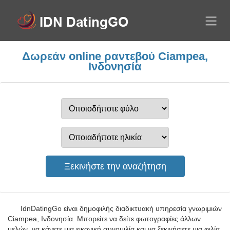
Δωρεάν online ραντεβού Ciampea,
Ινδονησία
IdnDatingGo είναι δημοφιλής διαδικτυακή υπηρεσία γνωριμιών
Ciampea, Ινδονησία. Μπορείτε να δείτε φωτογραφίες άλλων
μελών, να κάνετε μια εικονική συνομιλία και να ξεκινήσετε μια φιλία.