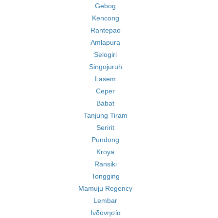
Gebog
Kencong
Rantepao
Amlapura
Selogiri
Singojuruh
Lasem
Ceper
Babat
Tanjung Tiram
Seririt
Pundong
Kroya
Ransiki
Tongging
Mamuju Regency
Lembar
Ινδονησία