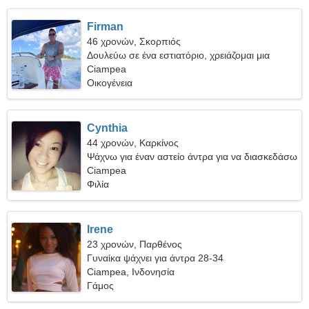
Firman
46 χρονών, Σκορπιός
Δουλεύω σε ένα εστιατόριο, χρειάζομαι μια
στοργική γυναίκα
Ciampea
Οικογένεια
Cynthia
44 χρονών, Καρκίνος
Ψάχνω για έναν αστείο άντρα για να διασκεδάσω
Ciampea
Φιλία
Irene
23 χρονών, Παρθένος
Γυναίκα ψάχνει για άντρα 28-34
Ciampea, Ινδονησία
Γάμος