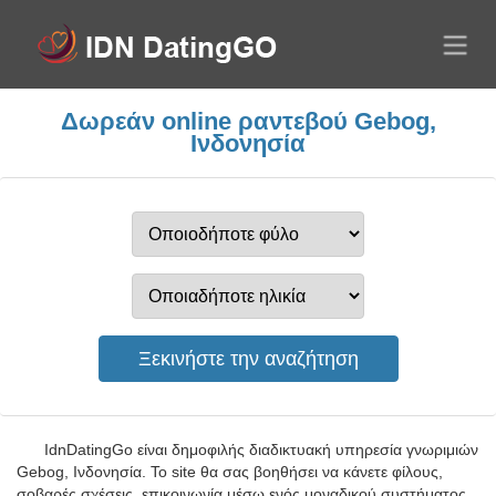
Δωρεάν online ραντεβού Gebog,
Ινδονησία
IdnDatingGo είναι δημοφιλής διαδικτυακή υπηρεσία γνωριμιών
Gebog, Ινδονησία. Το site θα σας βοηθήσει να κάνετε φίλους,
σοβαρές σχέσεις, επικοινωνία μέσω ενός μοναδικού συστήματος