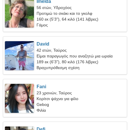
Imelda
56 ετών, Υδροχόος
Προτιμώ το σκάκι και το γκολφ
160 εκ (5'3"), 64 κιλό (141 λίβρες)
Γάμος
David
42 ετών, Ταύρος
Είμαι παραγωγός που αναζητώ μια ωραία
γυναίκα
189 εκ (6'3"), 80 κιλό (176 λίβρες)
Βραχυπρόθεσμη σχέση
Fani
23 χρονών, Ταύρος
Κορίτσι ψάχνει για φίλο
Gebog
Φιλία
Defi