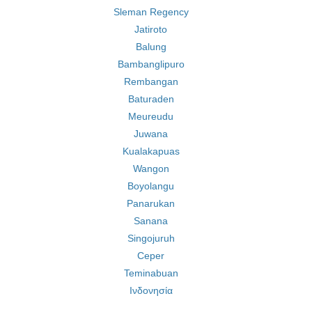
Sleman Regency
Jatiroto
Balung
Bambanglipuro
Rembangan
Baturaden
Meureudu
Juwana
Kualakapuas
Wangon
Boyolangu
Panarukan
Sanana
Singojuruh
Ceper
Teminabuan
Ινδονησία