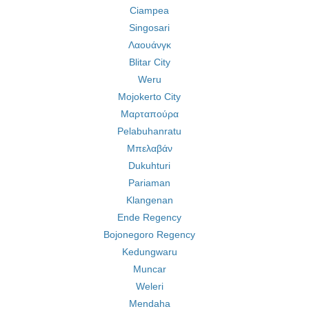
Ciampea
Singosari
Λαουάνγκ
Blitar City
Weru
Mojokerto City
Μαρταπούρα
Pelabuhanratu
Μπελαβάν
Dukuhturi
Pariaman
Klangenan
Ende Regency
Bojonegoro Regency
Kedungwaru
Muncar
Weleri
Mendaha