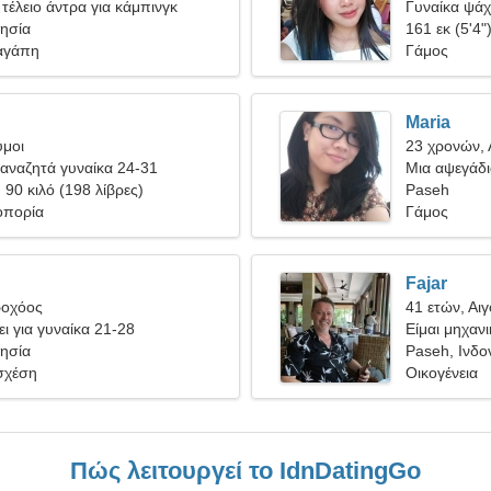
τέλειο άντρα για κάμπινγκ
Γυναίκα ψάχ
νησία
161 εκ (5'4"
αγάπη
Γάμος
Maria
υμοι
23 χρονών,
αναζητά γυναίκα 24-31
Μια αψεγάδι
, 90 κιλό (198 λίβρες)
Paseh
οπορία
Γάμος
Fajar
ροχόος
41 ετών, Αι
ι για γυναίκα 21-28
Είμαι μηχαν
νησία
γυναίκα
Paseh, Ινδο
σχέση
Οικογένεια
Πώς λειτουργεί το IdnDatingGo