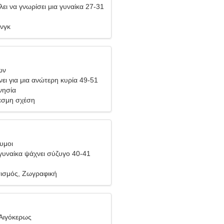
ει να γνωρίσει μια γυναίκα 27-31
ινγκ
ων
ει για μια ανώτερη κυρία 49-51
νησία
σμη σχέση
υμοι
υναίκα ψάχνει σύζυγο 40-41
ισμός, Ζωγραφική
Αιγόκερως