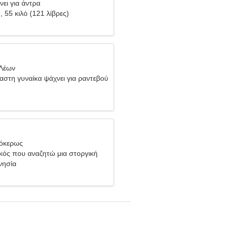
νει για άντρα
), 55 κιλό (121 λίβρες)
 Λέων
αστη γυναίκα ψάχνει για ραντεβού
γόκερως
ικός που αναζητώ μια στοργική
νησία