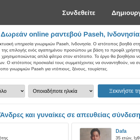
Συνδεθείτε
Δημιουρ
Δωρεάν online ραντεβού Paseh, Ινδονησία
ικτυακή υπηρεσία γνωριμιών Paseh, Ινδονησία. Ο ιστότοπος βοηθά στη
ς, της επιλογής ενός αγαπημένου προσώπου με βάση το προφίλ χρήστη.
χρησιμοποιώντας απλά φίλτρα στον ιστότοπο. Το έργο θα βοηθήσει να γ
ν. Ο ιστότοπος προσκαλεί τους συμμετέχοντες να συναντηθούν, να 
τοπο γνωριμιών Paseh για ντόπιους, ξένους, τουρίστες.
Άνδρες και γυναίκες σε απευθείας σύνδεσ
Dafa
ότης
35 ετών, Ιχ