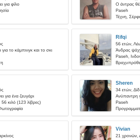
ι για φίλο
Ο άντρας θέλ
νησία
Paseh
Τέχνη, Σέρφ
Rifqi
ύς
56 ετών, Λέ
 για το κάμπινγκ και το σκι
Άνδρας ψάχν
Paseh, Ινδο
ση
Βραχυπρόθε
Sheren
ός
34 ετών, Δίδ
ει για ένα ζευγάρι
Ανύπαντρη γ
, 56 κιλό (123 λίβρες)
Paseh
Φωτογραφία
Προγραμματ
Vivian
αρκίνος
21 χρονών, 