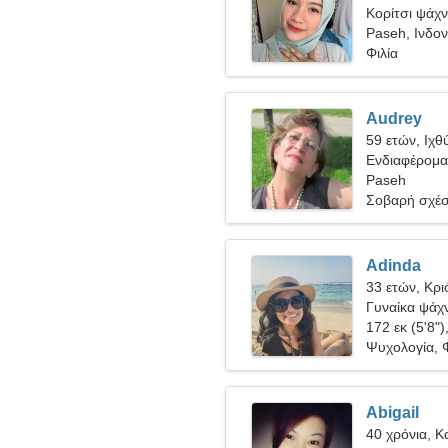
Κορίτσι ψάχνε
Paseh, Ινδο
Φιλία
Audrey
59 ετών, Ιχθ
Ενδιαφέρομαι
Paseh
Σοβαρή σχέ
Adinda
33 ετών, Κρι
Γυναίκα ψάχν
172 εκ (5'8")
Ψυχολογία, 
Abigail
40 χρόνια, Κ