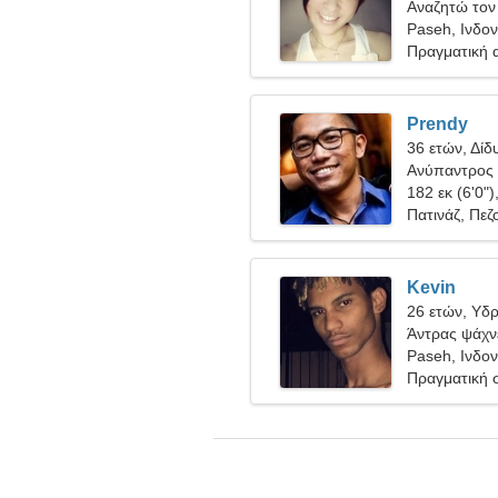
Αναζητώ τον 
Paseh, Ινδο
Πραγματική 
Prendy
36 ετών, Δίδ
Ανύπαντρος 
182 εκ (6'0")
Πατινάζ, Πεζ
Kevin
26 ετών, Υδ
Άντρας ψάχνε
Paseh, Ινδο
Πραγματική 