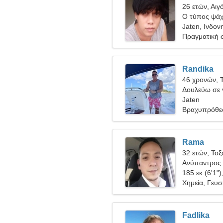
26 ετών, Αιγ
Ο τύπος ψάχν
Jaten, Ινδον
Πραγματική 
Randika
46 χρονών, 
Δουλεύω σε γ
γυναίκα
Jaten
Βραχυπρόθε
Rama
32 ετών, Τοξ
Ανύπαντρος 
185 εκ (6'1")
Χημεία, Γευσ
Fadlika