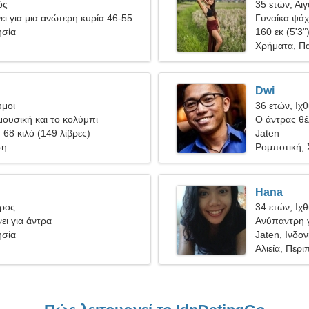
ός
35 ετών, Αι
ι για μια ανώτερη κυρία 46-55
Γυναίκα ψάχν
ησία
160 εκ (5'3"
Χρήματα, Πα
Dwi
υμοι
36 ετών, Ιχ
ουσική και το κολύμπι
Ο άντρας θέλ
, 68 κιλό (149 λίβρες)
Jaten
ση
Ρομποτική, 
Hana
ύρος
34 ετών, Ιχ
ει για άντρα
Ανύπαντρη γ
ησία
Jaten, Ινδο
Αλιεία, Περι