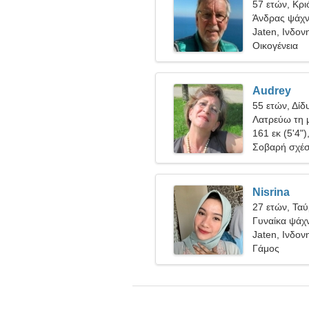
57 ετών, Κρι
Άνδρας ψάχνε
Jaten, Ινδον
Οικογένεια
Audrey
55 ετών, Δίδ
Λατρεύω τη μ
161 εκ (5'4")
Σοβαρή σχέ
Nisrina
27 ετών, Τα
Γυναίκα ψάχν
Jaten, Ινδον
Γάμος