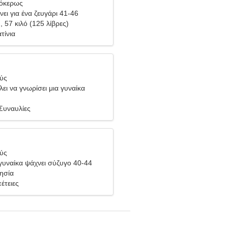
γόκερως
ει για ένα ζευγάρι 41-46
), 57 κιλό (125 λίβρες)
τίνια
θύς
ει να γνωρίσει μια γυναίκα
Συναυλίες
θύς
υναίκα ψάχνει σύζυγο 40-44
νησία
πέτειες