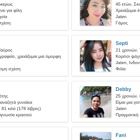
όκερως
45 ετών, Σκ
ει για φίλη
Χρειάζομαι 
ησία
μου
Jaten
σχέση
Γάμος
Septi
Ταύρος
21 χρονών,
ραφείο, χρειάζομαι μια όμορφη
Κορίτσι ψάχν
Jaten, Ινδο
σμη σχέση
Φιλία
Debby
ότης
25 χρονών, 
αναζητά γυναίκα
Είμαι μια γο
, 81 κιλό (178 λίβρες)
Jaten
ιγνωσία κρασιού
Πραγματική
Fani