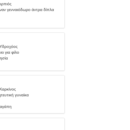
ορπιός
έναν γενναιόδωρο άντρα δίπλα
 Υδροχόος
ει για φίλο
νησία
Καρκίνος
ητευτική γυναίκα
 αγάπη