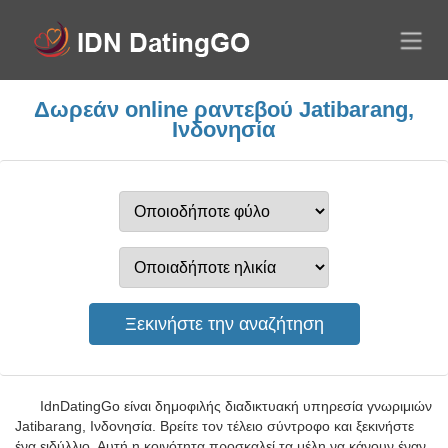
Δωρεάν online ραντεβού Jatibarang,
Ινδονησία
IdnDatingGo είναι δημοφιλής διαδικτυακή υπηρεσία γνωριμιών
Jatibarang, Ινδονησία. Βρείτε τον τέλειο σύντροφο και ξεκινήστε
ένα ειδύλλιο. Αυτή η κοινότητα προσκαλεί τα μέλη να κάνουν έναν