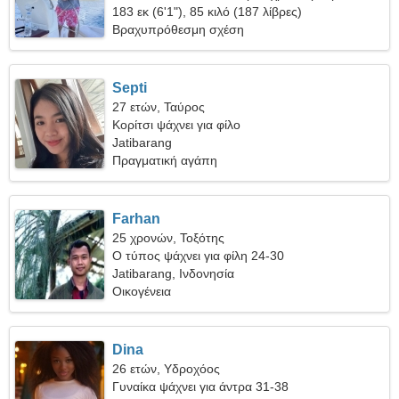
γυναίκα
183 εκ (6'1"), 85 κιλό (187 λίβρες)
Βραχυπρόθεσμη σχέση
Septi
27 ετών, Ταύρος
Κορίτσι ψάχνει για φίλο
Jatibarang
Πραγματική αγάπη
Farhan
25 χρονών, Τοξότης
Ο τύπος ψάχνει για φίλη 24-30
Jatibarang, Ινδονησία
Οικογένεια
Dina
26 ετών, Υδροχόος
Γυναίκα ψάχνει για άντρα 31-38