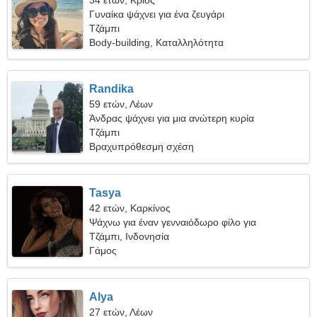
34 ετών, Κριός
Γυναίκα ψάχνει για ένα ζευγάρι
Τζάμπι
Body-building, Καταλληλότητα
Randika
59 ετών, Λέων
Άνδρας ψάχνει για μια ανώτερη κυρία
Τζάμπι
Βραχυπρόθεσμη σχέση
Tasya
42 ετών, Καρκίνος
Ψάχνω για έναν γενναιόδωρο φίλο για
ρομαντισμό
Τζάμπι, Ινδονησία
Γάμος
Alya
27 ετών, Λέων