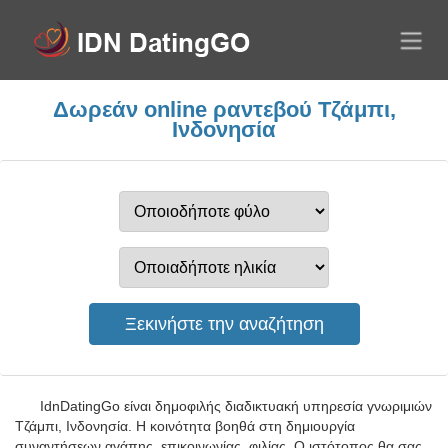
Δωρεάν online ραντεβού Τζάμπι,
Ινδονησία
IdnDatingGo είναι δημοφιλής διαδικτυακή υπηρεσία γνωριμιών
Τζάμπι, Ινδονησία. Η κοινότητα βοηθά στη δημιουργία
συναντήσεων αγάπης, επικοινωνίας, φιλίας. Ο ιστότοπος θα σας