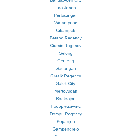
Banda Aceh City
Loa Janan
Perbaungan
Watampone
Cikampek
Batang Regency
Ciamis Regency
Selong
Genteng
Gedangan
Gresik Regency
Solok City
Mertoyudan
Baekrajan
Πουρμπαλίνγκα
Dompu Regency
Kepanjen
Gampengrejo