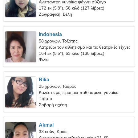
Ανύπαντρη γυναίκα ψάχνει σύζυγο
172 εκ (5'8"), 58 κιλό (127 λίβρες)
Ζωγραφική, Βέλη
Indonesia
58 χρονών, Τοξότης
Λατρεύω τον αθλητισμό και τις θεατρικές τέχνες
164 εκ (5'5"), 63 κιλό (138 λίβρες)
Φιλία
Rika
25 χρονών, Ταύρος
Καλέστε με, είμαι μια παθιασμένη γυναίκα
Τζάμπι
Σοβαρή σχέση
Akmal
33 ετών, Κριός
Ανύπαντρος αναζητά γυναίκα 21-30