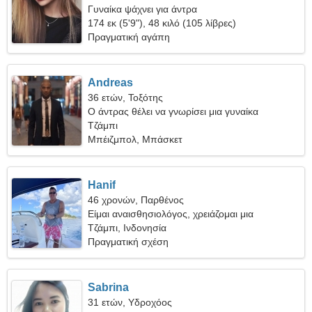
Γυναίκα ψάχνει για άντρα
174 εκ (5'9"), 48 κιλό (105 λίβρες)
Πραγματική αγάπη
Andreas
36 ετών, Τοξότης
Ο άντρας θέλει να γνωρίσει μια γυναίκα
Τζάμπι
Μπέιζμπολ, Μπάσκετ
Hanif
46 χρονών, Παρθένος
Είμαι αναισθησιολόγος, χρειάζομαι μια
καταπληκτική γυναίκα
Τζάμπι, Ινδονησία
Πραγματική σχέση
Sabrina
31 ετών, Υδροχόος