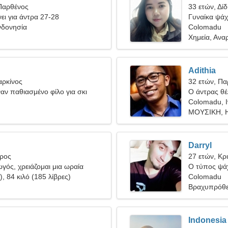
Παρθένος
33 ετών, Δίδ
ει για άντρα 27-28
Γυναίκα ψάχν
νδονησία
Colomadu
Χημεία, Ανα
Adithia
αρκίνος
32 ετών, Πα
ναν παθιασμένο φίλο για σκι
Ο άντρας θέλ
Colomadu, 
ΜΟΥΣΙΚΗ, Η
Darryl
ύρος
27 ετών, Κρ
γός, χρειάζομαι μια ωραία
Ο τύπος ψάχ
), 84 κιλό (185 λίβρες)
Colomadu
Βραχυπρόθε
Indonesia