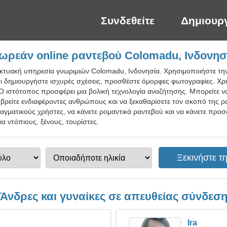
Συνδεθείτε
Δημιουρ
ωρεάν online ραντεβού Colomadu, Ινδονησ
δικτυακή υπηρεσία γνωριμιών Colomadu, Ινδονησία. Χρησιμοποιήστε τ
αι δημιουργήστε ισχυρές σχέσεις, προσθέστε όμορφες φωτογραφίες. Χρ
Ο ιστότοπος προσφέρει μια βολική τεχνολογία αναζήτησης. Μπορείτε να β
α βρείτε ενδιαφέροντες ανθρώπους και να ξεκαθαρίσετε τον σκοπό της ρ
ραγματικούς χρήστες, να κάνετε ρομαντικά ραντεβού και να κάνετε προ
α ντόπιους, ξένους, τουρίστες.
Άνδρες και γυναίκες σε απευθείας σύνδεσ
Ira