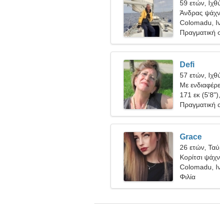
59 ετών, Ιχθ
Άνδρας ψάχνε
Colomadu, Ι
Πραγματική 
Defi
57 ετών, Ιχθ
Με ενδιαφέρε
171 εκ (5'8")
Πραγματική 
Grace
26 ετών, Τα
Κορίτσι ψάχνε
Colomadu, Ι
Φιλία