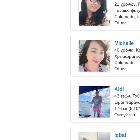
21 χρονών, 
Γυναίκα ψάχν
Colomadu, Ι
Γάμος
Michelle
40 χρόνια, Κ
Χρειάζομαι έ
Colomadu
Γάμος
Aldi
43 ετών, Τα
Είμαι παραγω
γυναίκα
176 εκ (5'10"
Οικογένεια
Iqbal