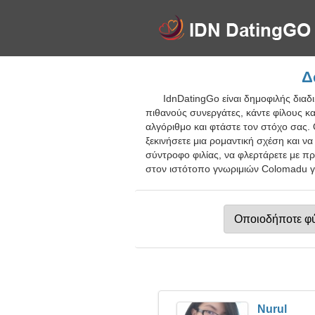
Δ
IdnDatingGo είναι δημοφιλής δια
πιθανούς συνεργάτες, κάντε φίλους κ
αλγόριθμο και φτάστε τον στόχο σας. 
ξεκινήσετε μια ρομαντική σχέση και ν
σύντροφο φιλίας, να φλερτάρετε με π
στον ιστότοπο γνωριμιών Colomadu γι
Nurul