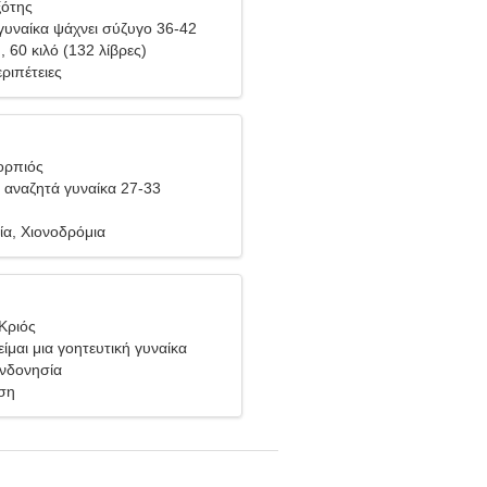
ξότης
υναίκα ψάχνει σύζυγο 36-42
), 60 κιλό (132 λίβρες)
ριπέτειες
ορπιός
αναζητά γυναίκα 27-33
ία, Χιονοδρόμια
Κριός
ίμαι μια γοητευτική γυναίκα
Ινδονησία
ση