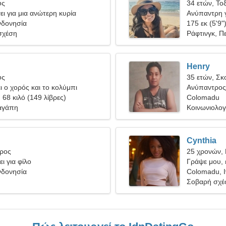
ύς
34 ετών, Το
ι για μια ανώτερη κυρία
Ανύπαντρη γ
νδονησία
175 εκ (5'9"
σχέση
Ράφτινγκ, Πε
Henry
ύς
35 ετών, Σκ
ι ο χορός και το κολύμπι
Ανύπαντρος 
, 68 κιλό (149 λίβρες)
Colomadu
αγάπη
Κοινωνιολογ
Cynthia
ύρος
25 χρονών, 
ι για φίλο
Γράψε μου, ε
νδονησία
Colomadu, 
Σοβαρή σχέ