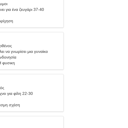
υμοι
ει για ένα ζευγάρι 37-40
ρρίχηση
ρθένος
ει να γνωρίσει μια γυναίκα
Ινδονησία
 φυσικη
ιός
νει για φίλη 22-30
σμη σχέση