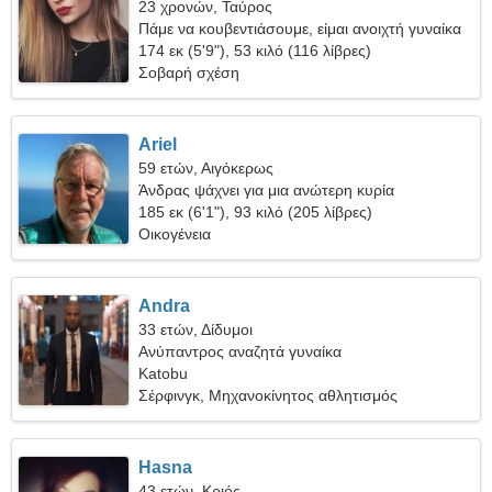
23 χρονών, Ταύρος
Πάμε να κουβεντιάσουμε, είμαι ανοιχτή γυναίκα
174 εκ (5'9"), 53 κιλό (116 λίβρες)
Σοβαρή σχέση
Ariel
59 ετών, Αιγόκερως
Άνδρας ψάχνει για μια ανώτερη κυρία
185 εκ (6'1"), 93 κιλό (205 λίβρες)
Οικογένεια
Andra
33 ετών, Δίδυμοι
Ανύπαντρος αναζητά γυναίκα
Katobu
Σέρφινγκ, Μηχανοκίνητος αθλητισμός
Hasna
43 ετών, Κριός