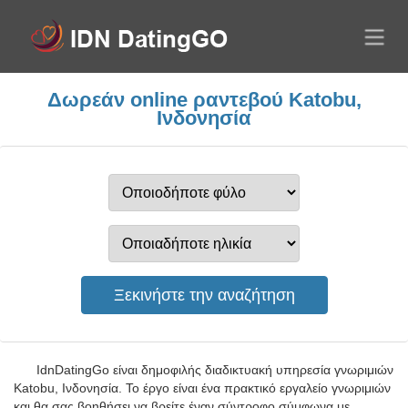
Δωρεάν online ραντεβού Katobu,
Ινδονησία
IdnDatingGo είναι δημοφιλής διαδικτυακή υπηρεσία γνωριμιών
Katobu, Ινδονησία. Το έργο είναι ένα πρακτικό εργαλείο γνωριμιών
και θα σας βοηθήσει να βρείτε έναν σύντροφο σύμφωνα με