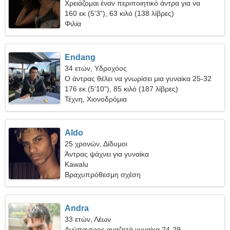
Χρειάζομαι έναν περιποιητικό άντρα για να
ταξιδέψω
160 εκ (5'3"), 63 κιλό (138 λίβρες)
Φιλία
Endang
34 ετών, Υδροχόος
Ο άντρας θέλει να γνωρίσει μια γυναίκα 25-32
176 εκ (5'10"), 85 κιλό (187 λίβρες)
Τέχνη, Χιονοδρόμια
Aldo
25 χρονών, Δίδυμοι
Άντρας ψάχνει για γυναίκα
Kawalu
Βραχυπρόθεσμη σχέση
Andra
33 ετών, Λέων
Ανύπαντρος αναζητά γυναίκα 24-29