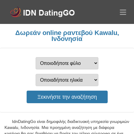
Δωρεάν online ραντεβού Kawalu,
Ινδονησία
IdnDatingGo είναι δημοφιλής διαδικτυακή υπηρεσία γνωριμιών
Kawalu, Ινδονησία. Μια προηγμένη αναζήτηση με διάφορα
κριτήρια θα σας βοηθήσει να βρείτε τον τέλειο σύντροφο σε ένα