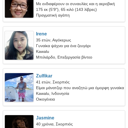
Με ενδιαφέρουν οι συναυλίες και η αεροβική
175 εκ (5'9"), 65 κιλό (143 λίβρες)
Πραγματική αγάπη
Irene
35 ετών, Αιγόκερως
Γυναίκα ψάχνει για ένα ζευγάρι
Kawalu
Μπιλιάρδο, Επεξεργασία βίντεο
Zulfikar
41 ετών, Σκορπιός
Είμαι μάνατζερ που αναζητώ μια όμορφη γυναίκα
Kawalu, Ινδονησία
Οικογένεια
Jasmine
40 χρόνια, Σκορπιός