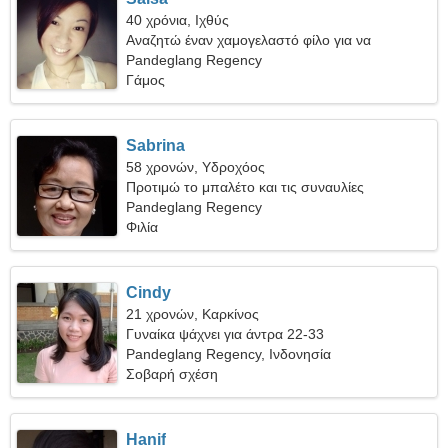
40 χρόνια, Ιχθύς
Αναζητώ έναν χαμογελαστό φίλο για να
ταξιδέψουμε μαζί
Pandeglang Regency
Γάμος
Sabrina
58 χρονών, Υδροχόος
Προτιμώ το μπαλέτο και τις συναυλίες
Pandeglang Regency
Φιλία
Cindy
21 χρονών, Καρκίνος
Γυναίκα ψάχνει για άντρα 22-33
Pandeglang Regency, Ινδονησία
Σοβαρή σχέση
Hanif