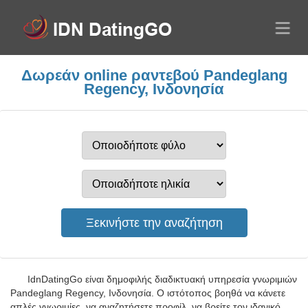
Δωρεάν online ραντεβού Pandeglang
Regency, Ινδονησία
IdnDatingGo είναι δημοφιλής διαδικτυακή υπηρεσία γνωριμιών
Pandeglang Regency, Ινδονησία. Ο ιστότοπος βοηθά να κάνετε
απλές γνωριμίες, να αναζητήσετε προφίλ, να βρείτε τον ιδανικό