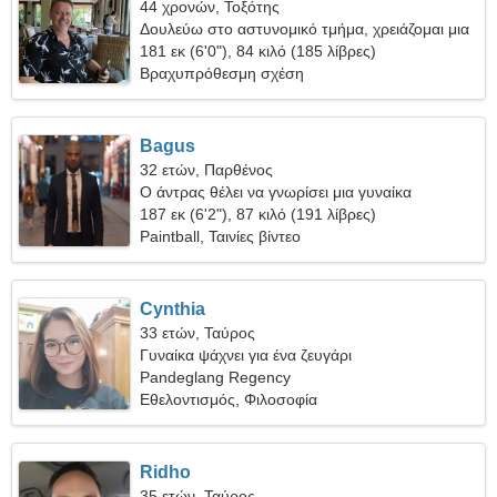
44 χρονών, Τοξότης
Δουλεύω στο αστυνομικό τμήμα, χρειάζομαι μια
λεπτή γυναίκα
181 εκ (6'0"), 84 κιλό (185 λίβρες)
Βραχυπρόθεσμη σχέση
Bagus
32 ετών, Παρθένος
Ο άντρας θέλει να γνωρίσει μια γυναίκα
187 εκ (6'2"), 87 κιλό (191 λίβρες)
Paintball, Ταινίες βίντεο
Cynthia
33 ετών, Ταύρος
Γυναίκα ψάχνει για ένα ζευγάρι
Pandeglang Regency
Εθελοντισμός, Φιλοσοφία
Ridho
35 ετών, Ταύρος