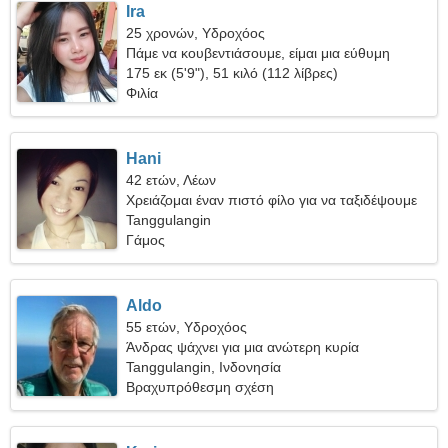
Ira
25 χρονών, Υδροχόος
Πάμε να κουβεντιάσουμε, είμαι μια εύθυμη
γυναίκα
175 εκ (5'9"), 51 κιλό (112 λίβρες)
Φιλία
Hani
42 ετών, Λέων
Χρειάζομαι έναν πιστό φίλο για να ταξιδέψουμε
μαζί
Tanggulangin
Γάμος
Aldo
55 ετών, Υδροχόος
Άνδρας ψάχνει για μια ανώτερη κυρία
Tanggulangin, Ινδονησία
Βραχυπρόθεσμη σχέση