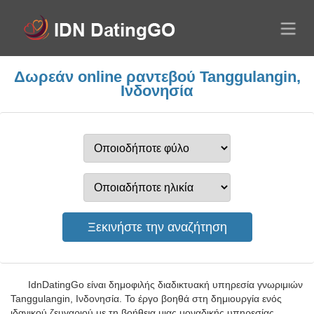
Δωρεάν online ραντεβού Tanggulangin,
Ινδονησία
IdnDatingGo είναι δημοφιλής διαδικτυακή υπηρεσία γνωριμιών
Tanggulangin, Ινδονησία. Το έργο βοηθά στη δημιουργία ενός
ιδανικού ζευγαριού με τη βοήθεια μιας μοναδικής υπηρεσίας