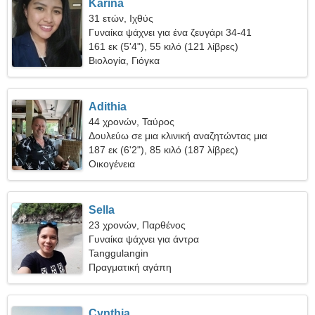
Karina
31 ετών, Ιχθύς
Γυναίκα ψάχνει για ένα ζευγάρι 34-41
161 εκ (5'4"), 55 κιλό (121 λίβρες)
Βιολογία, Γιόγκα
Adithia
44 χρονών, Ταύρος
Δουλεύω σε μια κλινική αναζητώντας μια
δροσερή γυναίκα
187 εκ (6'2"), 85 κιλό (187 λίβρες)
Οικογένεια
Sella
23 χρονών, Παρθένος
Γυναίκα ψάχνει για άντρα
Tanggulangin
Πραγματική αγάπη
Cynthia