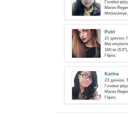
Γυναίκα ψάχν
Maros Regen
Μπόουλινγκ,
Putri
21 χρονών, 
Μια απρόσιτη
εσένα
160 εκ (5'3")
Γάμος
Karina
23 χρονών, 
Γυναίκα ψάχν
Maros Regen
Γάμος