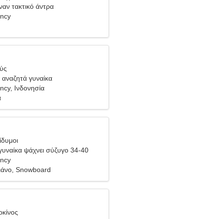
ναν τακτικό άντρα
ncy
θύς
 αναζητά γυναίκα
cy, Ινδονησία
ά
ίδυμοι
υναίκα ψάχνει σύζυγο 34-40
ncy
ιάνο, Snowboard
ρκίνος