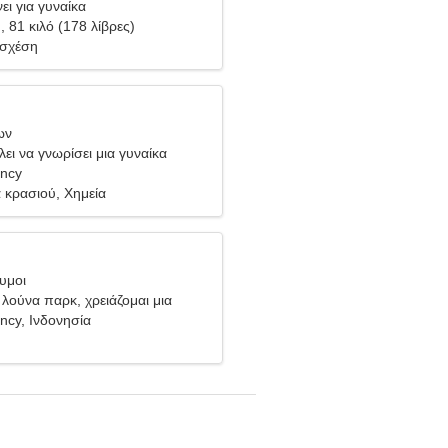
ει για γυναίκα
), 81 κιλό (178 λίβρες)
 σχέση
ων
ει να γνωρίσει μια γυναίκα
ncy
 κρασιού, Χημεία
υμοι
λούνα παρκ, χρειάζομαι μια
υναίκα
cy, Ινδονησία