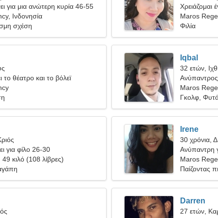
ι για μια ανώτερη κυρία 46-55
Χρειάζομαι έ
cy, Ινδονησία
Maros Rege
σμη σχέση
Φιλία
Iqbal
ύς
32 ετών, Ιχ
ι το θέατρο και το βόλεϊ
Ανύπαντρος
ncy
Maros Regen
ση
Γκολφ, Φυτ
Irene
Κριός
30 χρόνια, Δ
ει για φίλο 26-30
Ανύπαντρη γ
, 49 κιλό (108 λίβρες)
Maros Rege
αγάπη
Παίζοντας π
Darren
γός
27 ετών, Κα