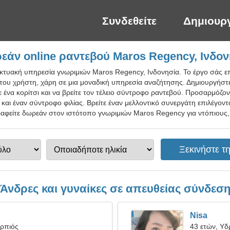
Συνδεθείτε
Δημιουρ
εάν online ραντεβού Maros Regency, Ινδον
ικτυακή υπηρεσία γνωριμιών Maros Regency, Ινδονησία. Το έργο σάς ε
του χρήστη, χάρη σε μια μοναδική υπηρεσία αναζήτησης. Δημιουργήστ
 ένα κορίτσι και να βρείτε τον τέλειο σύντροφο ραντεβού. Προσαρμόζον
και έναν σύντροφο φιλίας. Βρείτε έναν μελλοντικό συνεργάτη επιλέγον
φείτε δωρεάν στον ιστότοπο γνωριμιών Maros Regency για ντόπιους, 
Άνδρες και γυναίκες σε απευθείας σύνδεσ
Nisa
ορπιός
43 ετών, Υ