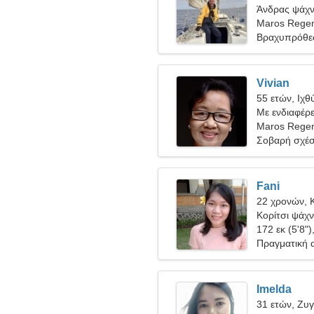
Άνδρας ψάχνε
Maros Regen
Βραχυπρόθε
Vivian
55 ετών, Ιχθ
Με ενδιαφέρε
Maros Rege
Σοβαρή σχέ
Fani
22 χρονών, 
Κορίτσι ψάχν
172 εκ (5'8")
Πραγματική 
Imelda
31 ετών, Ζυ