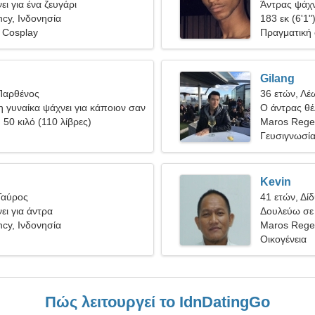
ει για ένα ζευγάρι
Άντρας ψάχν
cy, Ινδονησία
183 εκ (6'1"
 Cosplay
Πραγματική
Gilang
Παρθένος
36 ετών, Λέ
 γυναίκα ψάχνει για κάποιον σαν
Ο άντρας θέλ
, 50 κιλό (110 λίβρες)
Maros Rege
Γευσιγνωσία
Kevin
Ταύρος
41 ετών, Δίδ
ει για άντρα
Δουλεύω σε 
cy, Ινδονησία
κοινωνική γ
Maros Regen
Οικογένεια
Πώς λειτουργεί το IdnDatingGo