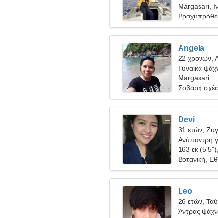
Margasari, Ι
Βραχυπρόθε
Angela
22 χρονών, 
Γυναίκα ψάχν
Margasari
Σοβαρή σχέ
Devi
31 ετών, Ζυ
Ανύπαντρη γ
163 εκ (5'5")
Βοτανική, Εθ
Leo
26 ετών, Τα
Άντρας ψάχνε