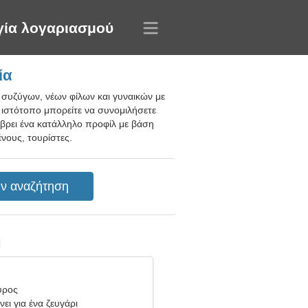
γία λογαριασμού
ία
 συζύγων, νέων φίλων και γυναικών με
 ιστότοπο μπορείτε να συνομιλήσετε
α βρει ένα κατάλληλο προφίλ με βάση
νους, τουρίστες.
η
ύρος
ει για ένα ζευγάρι