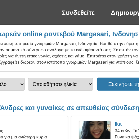
Συνδεθείτε
Δημιουρ
ωρεάν online ραντεβού Margasari, Ινδονησ
ικτυακή υπηρεσία γνωριμιών Margasari, Ινδονησία. Βοηθά στην εύρεση
ναν ρομαντικό σύντροφο ανάλογα με τα ενδιαφέροντά σας. Σε αυτόν τον
ρίες για άνετη επικοινωνία, σχέσεις και γάμο. Επιτρέπει στον χρήστη ν
γγραφείτε δωρεάν στον ιστότοπο γνωριμιών Margasari για ντόπιους, ξέ
Άνδρες και γυναίκες σε απευθείας σύνδεσ
Ika
ύς
34 ετών, Τα
ι για μια ανώτερη κυρία
Γυναίκα ψάχν