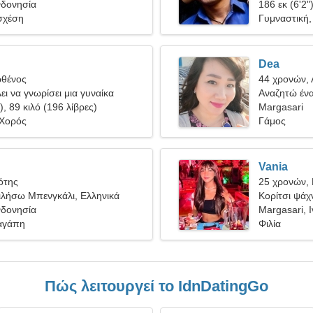
νδονησία
186 εκ (6'2"
σχέση
Γυμναστική,
Dea
ρθένος
44 χρονών,
ει να γνωρίσει μια γυναίκα
Αναζητώ ένα
), 89 κιλό (196 λίβρες)
χορέψουμε μ
Margasari
 Χορός
Γάμος
Vania
ότης
25 χρονών, 
λήσω Μπενγκάλι, Ελληνικά
Κορίτσι ψάχν
νδονησία
Margasari, 
αγάπη
Φιλία
Πώς λειτουργεί το IdnDatingGo