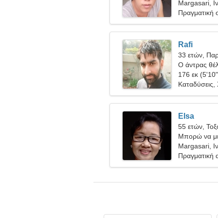
Margasari, Ι
Πραγματική 
Rafi
33 ετών, Πα
Ο άντρας θέλ
176 εκ (5'10"
Καταδύσεις,
Elsa
55 ετών, Τοξ
Μπορώ να μι
Margasari, Ι
Πραγματική 