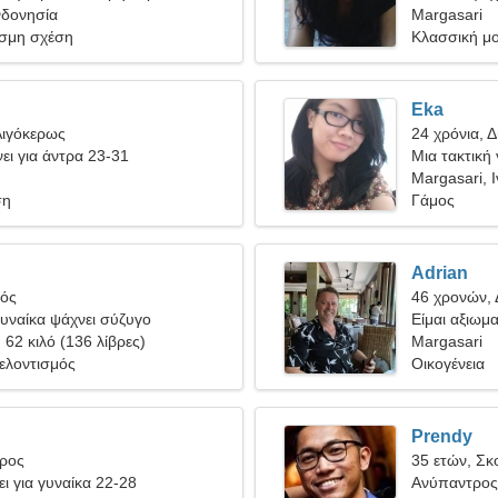
νδονησία
Margasari
σμη σχέση
Κλασσική μ
Eka
Αιγόκερως
24 χρόνια, Δ
ει για άντρα 23-31
Μια τακτική
Margasari, 
ση
Γάμος
Adrian
γός
46 χρονών, 
υναίκα ψάχνει σύζυγο
Είμαι αξιωμα
, 62 κιλό (136 λίβρες)
γυναίκα
Margasari
ελοντισμός
Οικογένεια
Prendy
ύρος
35 ετών, Σκ
ι για γυναίκα 22-28
Ανύπαντρος 