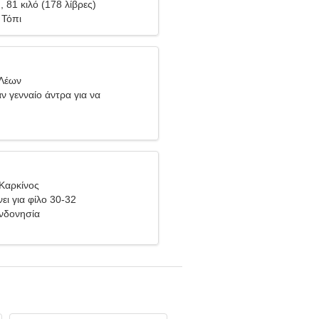
), 81 κιλό (178 λίβρες)
 Τόπι
 Λέων
ν γενναίο άντρα για να
αζί
Καρκίνος
ει για φίλο 30-32
Ινδονησία