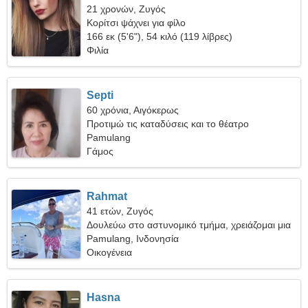
21 χρονών, Ζυγός
Κορίτσι ψάχνει για φίλο
166 εκ (5'6"), 54 κιλό (119 λίβρες)
Φιλία
Septi
60 χρόνια, Αιγόκερως
Προτιμώ τις καταδύσεις και το θέατρο
Pamulang
Γάμος
Rahmat
41 ετών, Ζυγός
Δουλεύω στο αστυνομικό τμήμα, χρειάζομαι μια
καταπληκτική γυναίκα
Pamulang, Ινδονησία
Οικογένεια
Hasna