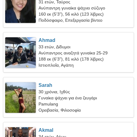
31 ετών, Ταύρος
Ανύπαντρη γυναίκα ψάχνει σύζυγο
160 εκ (5'3"), 56 κιλό (123 λίβρες)
Ποδόσφαιρο, Επεξεργασία βίντεο
Ahmad
33 ετών, Δίδυμοι
Ανύπαντρος αναζητά γυναίκα 25-29
188 εκ (6'3"), 81 κιλό (178 λίβρες)
Ιστιοπλοΐα, Αγάπη
Sarah
30 χρόνια, Ιχθύς
Γυναίκα ψάχνει για ένα ζευγάρι
Pamulang
Ορειβασία, Φιλοσοφία
Akmal
34 ετών, Λέων