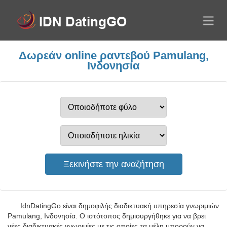
Δωρεάν online ραντεβού Pamulang,
Ινδονησία
IdnDatingGo είναι δημοφιλής διαδικτυακή υπηρεσία γνωριμιών
Pamulang, Ινδονησία. Ο ιστότοπος δημιουργήθηκε για να βρει
νέες διαδικτυακές γνωριμίες με τις οποίες τα μέλη μπορούν να