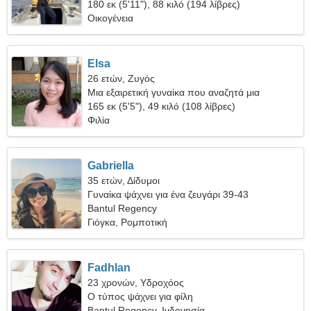
180 εκ (5'11"), 88 κιλό (194 λίβρες)
Οικογένεια
Elsa
26 ετών, Ζυγός
Μια εξαιρετική γυναίκα που αναζητά μια
μακροχρόνια σχέση
165 εκ (5'5"), 49 κιλό (108 λίβρες)
Φιλία
Gabriella
35 ετών, Δίδυμοι
Γυναίκα ψάχνει για ένα ζευγάρι 39-43
Bantul Regency
Γιόγκα, Ρομποτική
Fadhlan
23 χρονών, Υδροχόος
Ο τύπος ψάχνει για φίλη
Bantul Regency, Ινδονησία