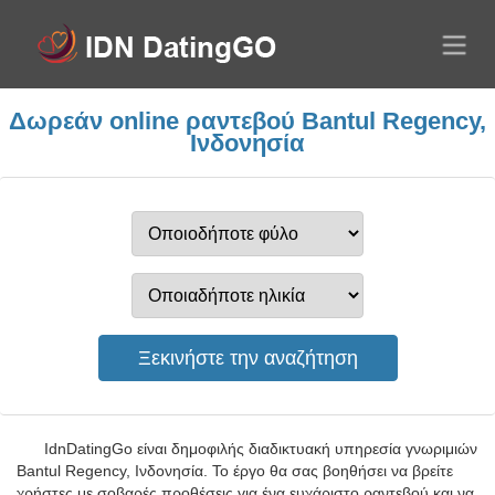
Δωρεάν online ραντεβού Bantul Regency,
Ινδονησία
IdnDatingGo είναι δημοφιλής διαδικτυακή υπηρεσία γνωριμιών
Bantul Regency, Ινδονησία. Το έργο θα σας βοηθήσει να βρείτε
χρήστες με σοβαρές προθέσεις για ένα ευχάριστο ραντεβού και να