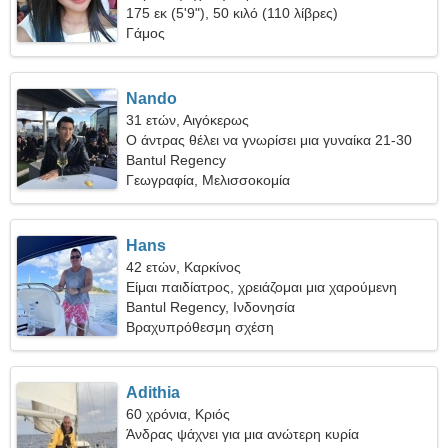
175 εκ (5'9"), 50 κιλό (110 λίβρες)
Γάμος
Nando
31 ετών, Αιγόκερως
Ο άντρας θέλει να γνωρίσει μια γυναίκα 21-30
Bantul Regency
Γεωγραφία, Μελισσοκομία
Hans
42 ετών, Καρκίνος
Είμαι παιδίατρος, χρειάζομαι μια χαρούμενη
γυναίκα
Bantul Regency, Ινδονησία
Βραχυπρόθεσμη σχέση
Adithia
60 χρόνια, Κριός
Άνδρας ψάχνει για μια ανώτερη κυρία