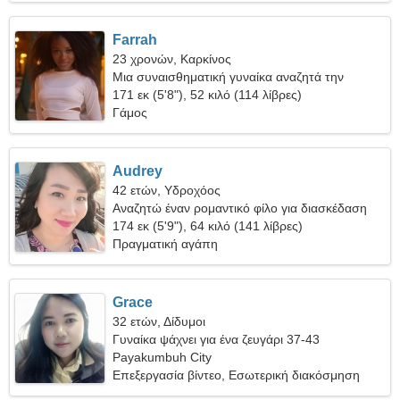
Farrah
23 χρονών, Καρκίνος
Μια συναισθηματική γυναίκα αναζητά την
αληθινή αγάπη
171 εκ (5'8"), 52 κιλό (114 λίβρες)
Γάμος
Audrey
42 ετών, Υδροχόος
Αναζητώ έναν ρομαντικό φίλο για διασκέδαση
174 εκ (5'9"), 64 κιλό (141 λίβρες)
Πραγματική αγάπη
Grace
32 ετών, Δίδυμοι
Γυναίκα ψάχνει για ένα ζευγάρι 37-43
Payakumbuh City
Επεξεργασία βίντεο, Εσωτερική διακόσμηση