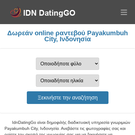
Δωρεάν online ραντεβού Payakumbuh
City, Ινδονησία
IdnDatingGo είναι δημοφιλής διαδικτυακή υπηρεσία γνωριμιών
Payakumbuh City, Ινδονησία. Ανεβάστε τις φωτογραφίες σας και
ορίστε τον σκοπό της γνωριμίας σας για να ξεκινήσετε να