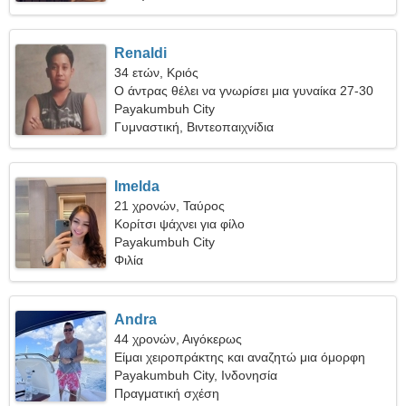
Renaldi
34 ετών, Κριός
Ο άντρας θέλει να γνωρίσει μια γυναίκα 27-30
Payakumbuh City
Γυμναστική, Βιντεοπαιχνίδια
Imelda
21 χρονών, Ταύρος
Κορίτσι ψάχνει για φίλο
Payakumbuh City
Φιλία
Andra
44 χρονών, Αιγόκερως
Είμαι χειροπράκτης και αναζητώ μια όμορφη
γυναίκα
Payakumbuh City, Ινδονησία
Πραγματική σχέση