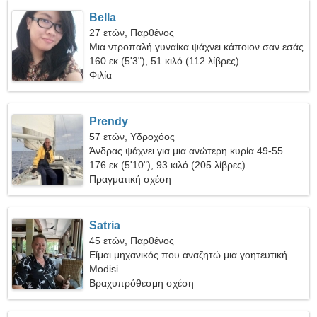
Bella
27 ετών, Παρθένος
Μια ντροπαλή γυναίκα ψάχνει κάποιον σαν εσάς
160 εκ (5'3"), 51 κιλό (112 λίβρες)
Φιλία
Prendy
57 ετών, Υδροχόος
Άνδρας ψάχνει για μια ανώτερη κυρία 49-55
176 εκ (5'10"), 93 κιλό (205 λίβρες)
Πραγματική σχέση
Satria
45 ετών, Παρθένος
Είμαι μηχανικός που αναζητώ μια γοητευτική
γυναίκα
Modisi
Βραχυπρόθεσμη σχέση