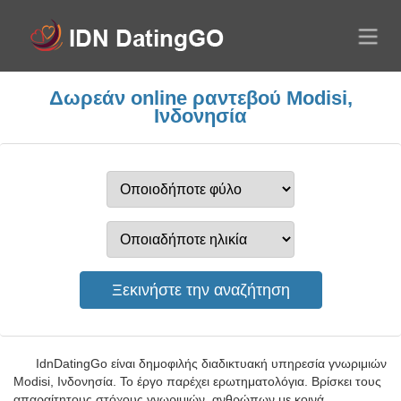
Δωρεάν online ραντεβού Modisi,
Ινδονησία
IdnDatingGo είναι δημοφιλής διαδικτυακή υπηρεσία γνωριμιών
Modisi, Ινδονησία. Το έργο παρέχει ερωτηματολόγια. Βρίσκει τους
απαραίτητους στόχους γνωριμιών, ανθρώπων με κοινά