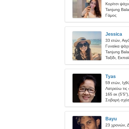
Κορίτσι ψάχν
Tanjung Balai
Γάμος
Jessica
33 ετών, Αιγ
Γυναίκα ψάχν
Tanjung Balai
Ταξίδι, Εκπα
Tyas
59 ετών, Ιχθ
Λατρεύω τις 
165 εκ (5'5")
Σοβαρή σχέ
Bayu
23 χρονών, Δ