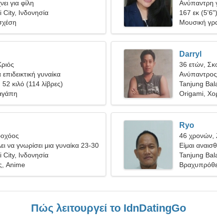
ει για φίλη
Ανύπαντρη γ
 City, Ινδονησία
167 εκ (5'6"
σχέση
Μουσική γρα
Darryl
Κριός
36 ετών, Σκ
ια επιδεικτική γυναίκα
Ανύπαντρος
, 52 κιλό (114 λίβρες)
Tanjung Bala
αγάπη
Origami, Χο
Ryo
ροχόος
46 χρονών,
ει να γνωρίσει μια γυναίκα 23-30
Είμαι αναισ
 City, Ινδονησία
γυναίκα
Tanjung Bala
ς, Anime
Βραχυπρόθε
Πώς λειτουργεί το IdnDatingGo