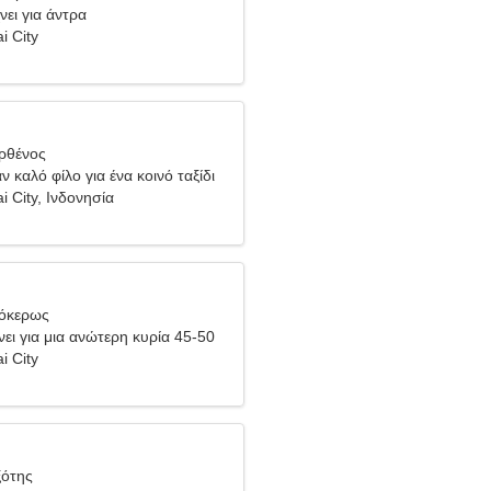
νει για άντρα
i City
ρθένος
 καλό φίλο για ένα κοινό ταξίδι
i City, Ινδονησία
γόκερως
ει για μια ανώτερη κυρία 45-50
i City
ξότης