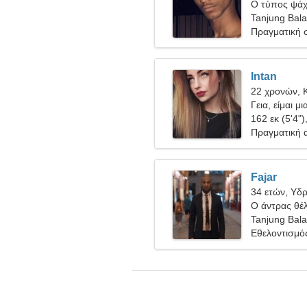
Ο τύπος ψάχν
Tanjung Balai
Πραγματική 
Intan
22 χρονών, 
Γεια, είμαι μ
162 εκ (5'4")
Πραγματική 
Fajar
34 ετών, Υδ
Ο άντρας θέλ
Tanjung Balai
Εθελοντισμό