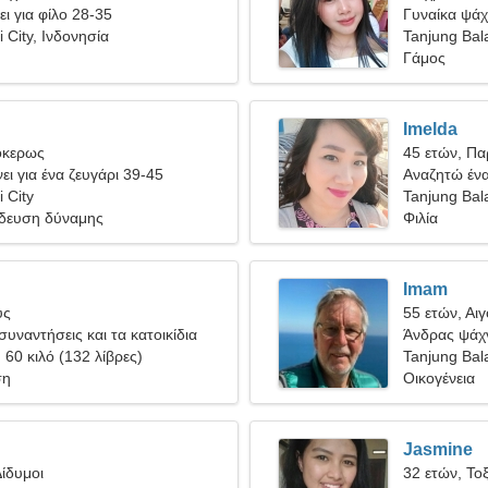
ει για φίλο 28-35
Γυναίκα ψάχ
 City, Ινδονησία
Tanjung Bala
Γάμος
Imelda
όκερως
45 ετών, Πα
ει για ένα ζευγάρι 39-45
Αναζητώ έναν
 City
Tanjung Bala
ίδευση δύναμης
Φιλία
Imam
ύς
55 ετών, Αι
συναντήσεις και τα κατοικίδια
Άνδρας ψάχν
, 60 κιλό (132 λίβρες)
Tanjung Bala
ση
Οικογένεια
Jasmine
ίδυμοι
32 ετών, Το