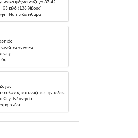
υναίκα ψάχνει σύζυγο 37-42
), 63 κιλό (138 λίβρες)
φή, Να παίζει κιθάρα
ορπιός
 αναζητά γυναίκα
i City
ρός
 Ζυγός
θησιολόγος και αναζητώ την τέλεια
i City, Ινδονησία
σμη σχέση