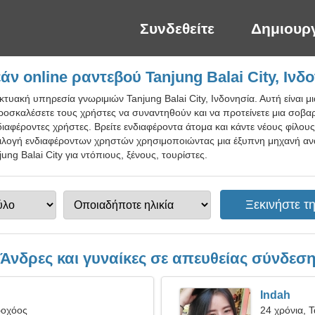
Συνδεθείτε
Δημιουρ
ν online ραντεβού Tanjung Balai City, Ινδ
κτυακή υπηρεσία γνωριμιών Tanjung Balai City, Ινδονησία. Αυτή είναι μ
ροσκαλέσετε τους χρήστες να συναντηθούν και να προτείνετε μια σοβα
νδιαφέροντες χρήστες. Βρείτε ενδιαφέροντα άτομα και κάντε νέους φίλο
ιλογή ενδιαφέροντων χρηστών χρησιμοποιώντας μια έξυπνη μηχανή αν
ng Balai City για ντόπιους, ξένους, τουρίστες.
Άνδρες και γυναίκες σε απευθείας σύνδεσ
Indah
ροχόος
24 χρόνια, 