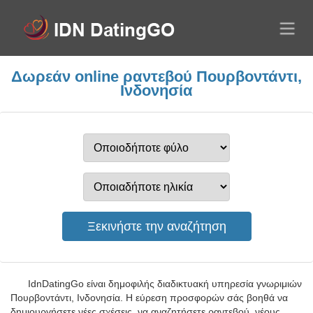
Δωρεάν online ραντεβού Πουρβοντάντι,
Ινδονησία
IdnDatingGo είναι δημοφιλής διαδικτυακή υπηρεσία γνωριμιών
Πουρβοντάντι, Ινδονησία. Η εύρεση προσφορών σάς βοηθά να
δημιουργήσετε νέες σχέσεις, να αναζητήσετε ραντεβού, νέους