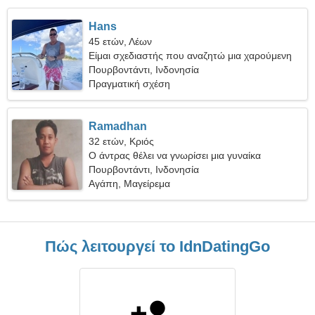
Hans
45 ετών, Λέων
Είμαι σχεδιαστής που αναζητώ μια χαρούμενη
γυναίκα
Πουρβοντάντι, Ινδονησία
Πραγματική σχέση
Ramadhan
32 ετών, Κριός
Ο άντρας θέλει να γνωρίσει μια γυναίκα
Πουρβοντάντι, Ινδονησία
Αγάπη, Μαγείρεμα
Πώς λειτουργεί το IdnDatingGo