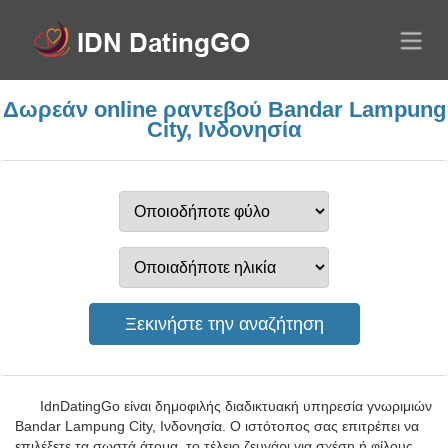
Δωρεάν online ραντεβού Bandar Lampung
City, Ινδονησία
IdnDatingGo είναι δημοφιλής διαδικτυακή υπηρεσία γνωριμιών
Bandar Lampung City, Ινδονησία. Ο ιστότοπος σας επιτρέπει να
επιλέξετε τα σωστά άτομα, το τέλειο ζευγάρι για σχέση ή φίλους