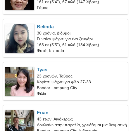
161 εκ (5'4"), 67 κιλό (147 λίβρες)
Γάμος
Belinda
30 χρόνια, Δίδυμοι
Γυναίκα ψάχνει για ένα ζευγάρι
163 εκ (5'5"), 61 κιλό (134 λίβρες)
Φυτά, Ιππασία
Tyas
23 χρονών, Ταύρος
Κορίτσι ψάχνει για φίλο 27-33
Bandar Lampung City
Φιλία
Euan
43 ετών, Αιγόκερως
Δουλεύω στην παραλία, χρειάζομαι μια θεαματική
γυναίκα
Bandar Lampung City, Ινδονησία