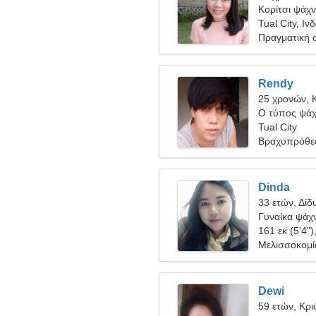
Κορίτσι ψάχνε
Tual City, Ιν
Πραγματική 
Rendy
25 χρονών, 
Ο τύπος ψάχν
Tual City
Βραχυπρόθε
Dinda
33 ετών, Δίδ
Γυναίκα ψάχν
161 εκ (5'4")
Μελισσοκομία
Dewi
59 ετών, Κρι