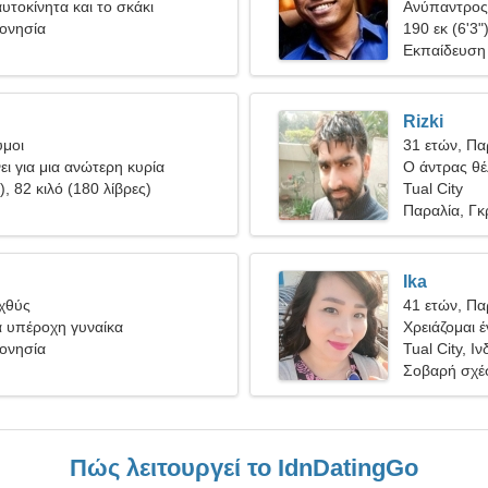
υτοκίνητα και το σκάκι
Ανύπαντρος 
δονησία
190 εκ (6'3"
Εκπαίδευση
Rizki
υμοι
31 ετών, Πα
ι για μια ανώτερη κυρία
Ο άντρας θέλ
), 82 κιλό (180 λίβρες)
Tual City
Παραλία, Γκ
Ika
Ιχθύς
41 ετών, Πα
ια υπέροχη γυναίκα
Χρειάζομαι έ
δονησία
χορέψουμε μ
Tual City, Ι
Σοβαρή σχέ
Πώς λειτουργεί το IdnDatingGo