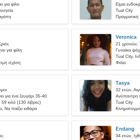
ι για φίλο
Είμαι ενδοκ
δονησία
ονειροπόλα 
Tual City
αγάπη
Πραγματική
Veronica
Κριός
21 χρονών,
ει για φίλη
Γυναίκα ψάχ
Tual City, Ι
σμη σχέση
Φιλία
Tasya
υμοι
32 ετών, Αι
ει για ένα ζευγάρι 35-40
Ανύπαντρη γ
, 59 κιλό (130 λίβρες)
Tual City
, Να παίζει κιθάρα
Κινηματογρά
Endang
ός
34 ετών, Ιχ