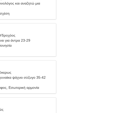
ρινολόγος και αναζητώ μια
γυναίκα
 σχέση
 Υδροχόος
νει για άντρα 23-29
νδονησία
γόκερως
υναίκα ψάχνει σύζυγο 35-42
φος, Εσωτερική αρμονία
θύς