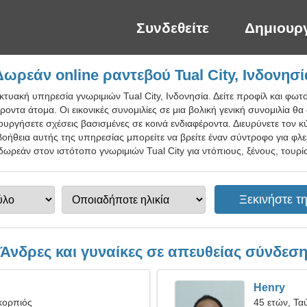
Συνδεθείτε
Δημιουρ
Δωρεάν online ραντεβού Tual City, Ινδονησί
ικτυακή υπηρεσία γνωριμιών Tual City, Ινδονησία. Δείτε προφίλ και φωτ
ροντα άτομα. Οι εικονικές συνομιλίες σε μια βολική γενική συνομιλία θ
ργήσετε σχέσεις βασισμένες σε κοινά ενδιαφέροντα. Διευρύνετε τον κ
βοήθεια αυτής της υπηρεσίας μπορείτε να βρείτε έναν σύντροφο για φλε
δωρεάν στον ιστότοπο γνωριμιών Tual City για ντόπιους, ξένους, τουρί
Άνδρες και γυναίκες σε απευθείας σύνδεσ
Henry
κορπιός
45 ετών, Τα