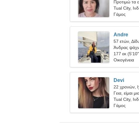
Προτιμώ τα α
Tual City, Ιν
Γάμος
Andre
57 ετών, Δίδ
Άνδρας ψάχνε
177 εκ (5'10"
Οικογένεια
Devi
22 χρονών, 
Γεια, είμαι μ
Tual City, Ιν
Γάμος