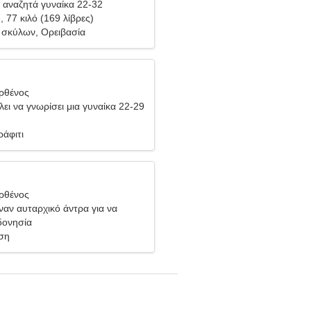
αναζητά γυναίκα 22-32
), 77 κιλό (169 λίβρες)
 σκύλων, Ορειβασία
ρθένος
ει να γνωρίσει μια γυναίκα 22-29
ράφιτι
ρθένος
ναν αυταρχικό άντρα για να
αζί
νδονησία
ση