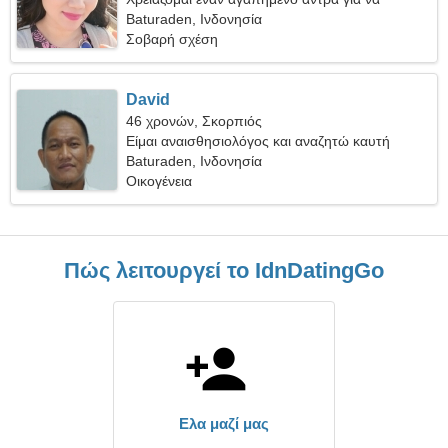
ταξιδέψουμε μαζί
Baturaden, Ινδονησία
Σοβαρή σχέση
David
46 χρονών, Σκορπιός
Είμαι αναισθησιολόγος και αναζητώ καυτή
γυναίκα
Baturaden, Ινδονησία
Οικογένεια
Πώς λειτουργεί το IdnDatingGo
Ελα μαζί μας