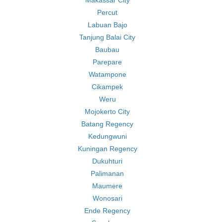
Makassar City
Percut
Labuan Bajo
Tanjung Balai City
Baubau
Parepare
Watampone
Cikampek
Weru
Mojokerto City
Batang Regency
Kedungwuni
Kuningan Regency
Dukuhturi
Palimanan
Maumere
Wonosari
Ende Regency