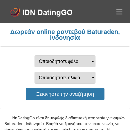
Δωρεάν online ραντεβού Baturaden,
Ινδονησία
IdnDatingGo είναι δημοφιλής διαδικτυακή υπηρεσία γνωριμιών
Baturaden, Ινδονησία. Βοηθά να ξεκινήσετε την επικοινωνία, να
βρείτε έναν συνομιλητή και να επιλέξετε έναν σύντροφο. Η