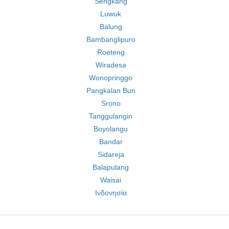
Sengkang
Luwuk
Balung
Bambanglipuro
Roeteng
Wiradesa
Wonopringgo
Pangkalan Bun
Srono
Tanggulangin
Boyolangu
Bandar
Sidareja
Balapulang
Waisai
Ινδονησία