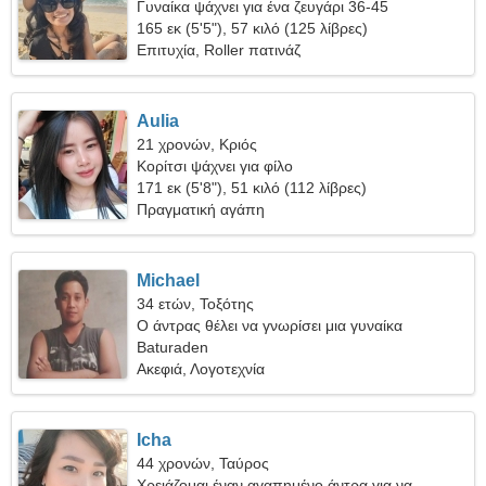
Γυναίκα ψάχνει για ένα ζευγάρι 36-45
165 εκ (5'5"), 57 κιλό (125 λίβρες)
Επιτυχία, Roller πατινάζ
Aulia
21 χρονών, Κριός
Κορίτσι ψάχνει για φίλο
171 εκ (5'8"), 51 κιλό (112 λίβρες)
Πραγματική αγάπη
Michael
34 ετών, Τοξότης
Ο άντρας θέλει να γνωρίσει μια γυναίκα
Baturaden
Ακεφιά, Λογοτεχνία
Icha
44 χρονών, Ταύρος
Χρειάζομαι έναν αγαπημένο άντρα για να