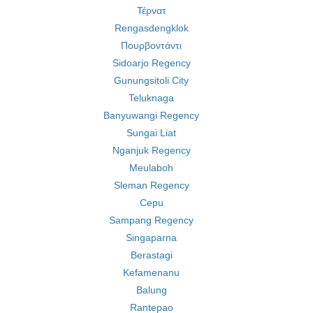
Τέρνατ
Rengasdengklok
Πουρβοντάντι
Sidoarjo Regency
Gunungsitoli City
Teluknaga
Banyuwangi Regency
Sungai Liat
Nganjuk Regency
Meulaboh
Sleman Regency
Cepu
Sampang Regency
Singaparna
Berastagi
Kefamenanu
Balung
Rantepao