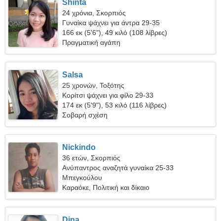
Shinta
24 χρόνια, Σκορπιός
Γυναίκα ψάχνει για άντρα 29-35
166 εκ (5'6"), 49 κιλό (108 λίβρες)
Πραγματική αγάπη
Salsa
25 χρονών, Τοξότης
Κορίτσι ψάχνει για φίλο 29-33
174 εκ (5'9"), 53 κιλό (116 λίβρες)
Σοβαρή σχέση
Nickindo
36 ετών, Σκορπιός
Ανύπαντρος αναζητά γυναίκα 25-33
Μπεγκούλου
Καραόκε, Πολιτική και δίκαιο
Dina