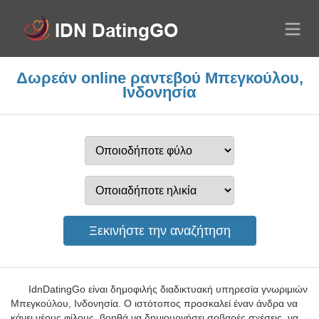
Δωρεάν online ραντεβού Μπεγκούλου,
Ινδονησία
IdnDatingGo είναι δημοφιλής διαδικτυακή υπηρεσία γνωριμιών
Μπεγκούλου, Ινδονησία. Ο ιστότοπος προσκαλεί έναν άνδρα να
κάνει νέους φίλους, βοηθά να δημιουργήσει σοβαρές σχέσεις, να