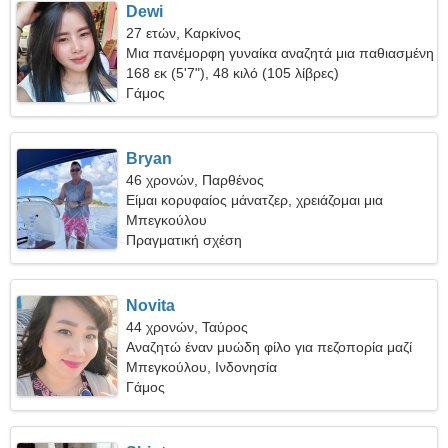
Dewi
27 ετών, Καρκίνος
Μια πανέμορφη γυναίκα αναζητά μια παθιασμένη
σχέση
168 εκ (5'7"), 48 κιλό (105 λίβρες)
Γάμος
Bryan
46 χρονών, Παρθένος
Είμαι κορυφαίος μάνατζερ, χρειάζομαι μια
χαρούμενη γυναίκα
Μπεγκούλου
Πραγματική σχέση
Novita
44 χρονών, Ταύρος
Αναζητώ έναν μυώδη φίλο για πεζοπορία μαζί
Μπεγκούλου, Ινδονησία
Γάμος