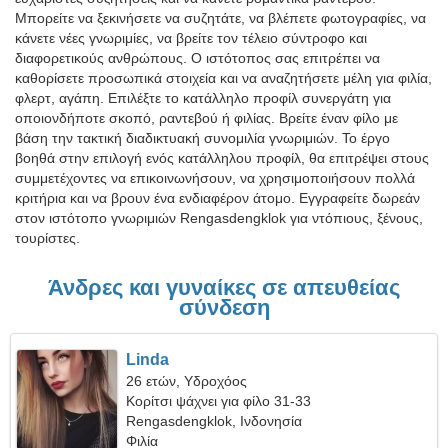
Μπορείτε να ξεκινήσετε να συζητάτε, να βλέπετε φωτογραφίες, να
κάνετε νέες γνωριμίες, να βρείτε τον τέλειο σύντροφο και
διαφορετικούς ανθρώπους. Ο ιστότοπος σας επιτρέπει να
καθορίσετε προσωπικά στοιχεία και να αναζητήσετε μέλη για φιλία,
φλερτ, αγάπη. Επιλέξτε το κατάλληλο προφίλ συνεργάτη για
οποιονδήποτε σκοπό, ραντεβού ή φιλίας. Βρείτε έναν φίλο με
βάση την τακτική διαδικτυακή συνομιλία γνωριμιών. Το έργο
βοηθά στην επιλογή ενός κατάλληλου προφίλ, θα επιτρέψει στους
συμμετέχοντες να επικοινωνήσουν, να χρησιμοποιήσουν πολλά
κριτήρια και να βρουν ένα ενδιαφέρον άτομο. Εγγραφείτε δωρεάν
στον ιστότοπο γνωριμιών Rengasdengklok για ντόπιους, ξένους,
τουρίστες.
Άνδρες και γυναίκες σε απευθείας
σύνδεση
Linda
26 ετών, Υδροχόος
Κορίτσι ψάχνει για φίλο 31-33
Rengasdengklok, Ινδονησία
Φιλία