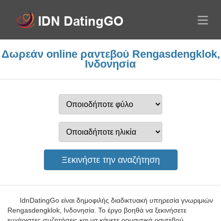
Δωρεάν online ραντεβού Rengasdengklok,
Ινδονησία
IdnDatingGo είναι δημοφιλής διαδικτυακή υπηρεσία γνωριμιών
Rengasdengklok, Ινδονησία. Το έργο βοηθά να ξεκινήσετε
ευχάριστες συζητήσεις και να κάνετε ρομαντικά ραντεβού.