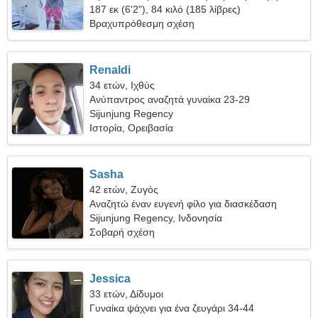
γυναίκα
187 εκ (6'2"), 84 κιλό (185 λίβρες)
Βραχυπρόθεσμη σχέση
Renaldi
34 ετών, Ιχθύς
Ανύπαντρος αναζητά γυναίκα 23-29
Sijunjung Regency
Ιστορία, Ορειβασία
Sasha
42 ετών, Ζυγός
Αναζητώ έναν ευγενή φίλο για διασκέδαση
Sijunjung Regency, Ινδονησία
Σοβαρή σχέση
Jessica
33 ετών, Δίδυμοι
Γυναίκα ψάχνει για ένα ζευγάρι 34-44