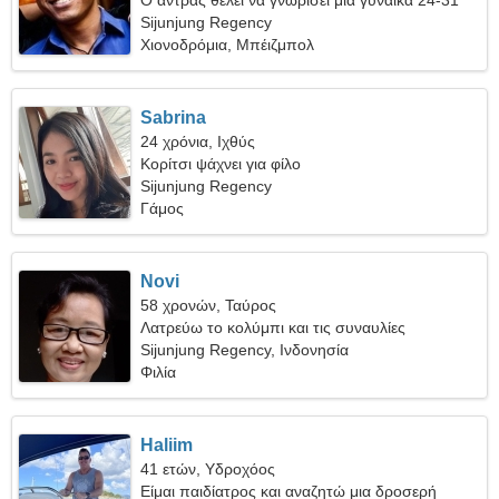
Ο άντρας θέλει να γνωρίσει μια γυναίκα 24-31
Sijunjung Regency
Χιονοδρόμια, Μπέιζμπολ
Sabrina
24 χρόνια, Ιχθύς
Κορίτσι ψάχνει για φίλο
Sijunjung Regency
Γάμος
Novi
58 χρονών, Ταύρος
Λατρεύω το κολύμπι και τις συναυλίες
Sijunjung Regency, Ινδονησία
Φιλία
Haliim
41 ετών, Υδροχόος
Είμαι παιδίατρος και αναζητώ μια δροσερή