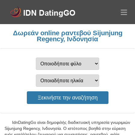
Δωρεάν online ραντεβού Sijunjung
Regency, Ινδονησία
IdnDatingGo είναι δημοφιλής διαδικτυακή υπηρεσία γνωριμιών
Sijunjung Regency, Ινδονησία. Ο ιστότοπος βοηθά στην εύρεση
ενός κατάλληλου ζευγαριού για συναντήσεις, ραντεβού, φιλία,