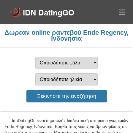
Δωρεάν online ραντεβού Ende Regency,
Ινδονησία
IdnDatingGo είναι δημοφιλής διαδικτυακή υπηρεσία γνωριμιών
Ende Regency, Ινδονησία. Βοηθά τους νέους να βρουν φίλους σε
έναν ιστότοπο γνωριμιών. Μπορείτε να βρείτε σοβαρές σχέσεις,