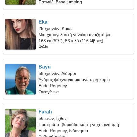
Πατινάζ, Base jumping
Eka
25 χρονών, Κριός
Μια χαμογελαστή γυναίκα αναζητά μια
πραγματική σχέση
168 εκ (5'7"), 53 κιλό (116 λίβρες)
Φιλία
Bayu
58 χρονών, Δίδυμοι
Άνδρας ψάχνει για μια ανώτερη κυρία
Ende Regency
Οικογένεια
Farah
56 ετών, Ιχθύς
Προτιμώ τη βαρκάδα και τη νυχτερινή ζωή
Ende Regency, Ινδονησία
Σοβαρή σχέση