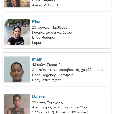
Ende Regency
Αλιεία, ΜΟΥΣΙΚΗ
Elsa
23 χρονών, Παρθένος
Γυναίκα ψάχνει για άντρα
Ende Regency
Γάμος
Imam
43 ετών, Σκορπιός
Δουλεύω στην πυροσβεστική, χρειάζομαι μια
θεαματική γυναίκα
Ende Regency, Ινδονησία
Πραγματική σχέση
Darren
33 ετών, Υδροχόος
Ανύπαντρος αναζητά γυναίκα 21-28
177 εκ (5'10"), 86 κιλό (189 λίβρες)