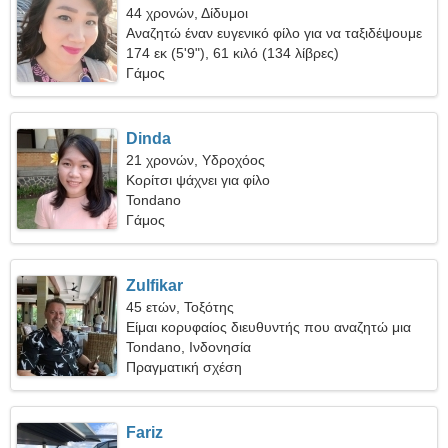
44 χρονών, Δίδυμοι
Αναζητώ έναν ευγενικό φίλο για να ταξιδέψουμε
μαζί
174 εκ (5'9"), 61 κιλό (134 λίβρες)
Γάμος
Dinda
21 χρονών, Υδροχόος
Κορίτσι ψάχνει για φίλο
Tondano
Γάμος
Zulfikar
45 ετών, Τοξότης
Είμαι κορυφαίος διευθυντής που αναζητώ μια
αισθησιακή γυναίκα
Tondano, Ινδονησία
Πραγματική σχέση
Fariz