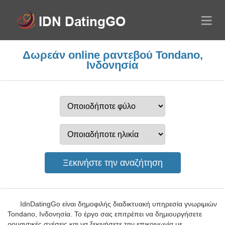
Δωρεάν online ραντεβού Tondano,
Ινδονησία
IdnDatingGo είναι δημοφιλής διαδικτυακή υπηρεσία γνωριμιών
Tondano, Ινδονησία. Το έργο σας επιτρέπει να δημιουργήσετε
ρομαντικές σχέσεις και να ξεκινήσετε την επικοινωνία με