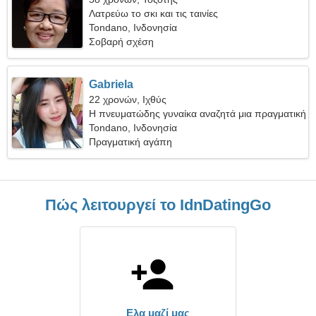
Λατρεύω το σκι και τις ταινίες
Tondano, Ινδονησία
Σοβαρή σχέση
Gabriela
22 χρονών, Ιχθύς
Η πνευματώδης γυναίκα αναζητά μια πραγματική
σχέση
Tondano, Ινδονησία
Πραγματική αγάπη
Πώς λειτουργεί το IdnDatingGo
Ελα μαζί μας