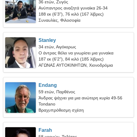
36 ετών, Ζυγός
Ανύπαντρος αναζητά γυναίκα 26-34
188 εκ (6'3"), 76 κιλό (167 λίβρες)
Συναυλίες, Φιλοσοφία
Stanley
34 ετών, Αιγόκερως
Ο άντρας θέλει να γνωρίσει μια γυναίκα
187 εκ (6'2"), 84 κιλό (185 λίβρες)
ΑΓΩΝΑΣ ΑΥΤΟΚΙΝΗΤΩΝ, Χιονοδρόμια
Endang
59 ετών, Παρθένος
Άνδρας ψάχνει για μια ανώτερη κυρία 49-56
Tondano
Βραχυπρόθεσμη σχέση
Farah
58 χρονών, Τοξότης