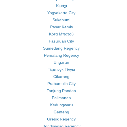
Κιμάχι
Yogyakarta City
Sukabumi
Pasar Kemis
Κότα Μπατού
Pasuruan City
Sumedang Regency
Pemalang Regency
Ungaran
Τέμπινγκ Τίνγκι
Cikarang
Prabumulih City
Tanjung Pandan
Palimanan
Kedungwaru
Genteng
Gresik Regency
Bondowoso Regency