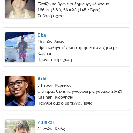
Ελπίζω να βρω ένα δημιουργικό άτομο
166 εκ (5'6"), 66 κιλό (145 λίβρες)
Σοβαρή σχέση
Eka
45 ετών, Λέων
Είμαι καθηγητής επιστήμης και αναζητώ μια
όμορφη γυναίκα
Kasihan
Πραγματική σχέση
Adit
34 ετών, Καρκίνος
Ο άντρας θέλει να γνωρίσει μια γυναίκα 26-29
Kasihan, Ινδονησία
Παιγνίδι όμοιο με τέννις, Τένις
Zulfikar
31 ετών, Κριός