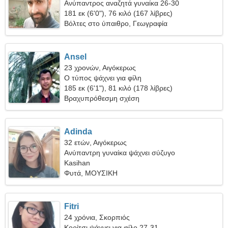
Ανύπαντρος αναζητά γυναίκα 26-30
181 εκ (6'0"), 76 κιλό (167 λίβρες)
Βόλτες στο ύπαιθρο, Γεωγραφία
Ansel
23 χρονών, Αιγόκερως
Ο τύπος ψάχνει για φίλη
185 εκ (6'1"), 81 κιλό (178 λίβρες)
Βραχυπρόθεσμη σχέση
Adinda
32 ετών, Αιγόκερως
Ανύπαντρη γυναίκα ψάχνει σύζυγο
Kasihan
Φυτά, ΜΟΥΣΙΚΗ
Fitri
24 χρόνια, Σκορπιός
Κορίτσι ψάχνει για φίλο 27-31