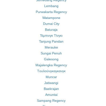
Sumedang Regency
Lembang
Purwakarta Regency
Watampone
Dumai City
Baturaja
Τέμπινγκ Τίνγκι
Tanjung Pandan
Merauke
Sungai Penuh
Galesong
Majalengka Regency
Tουλούνγκαγκανγκ
Muncar
Jatiwangi
Baekrajan
Amuntai
Sampang Regency