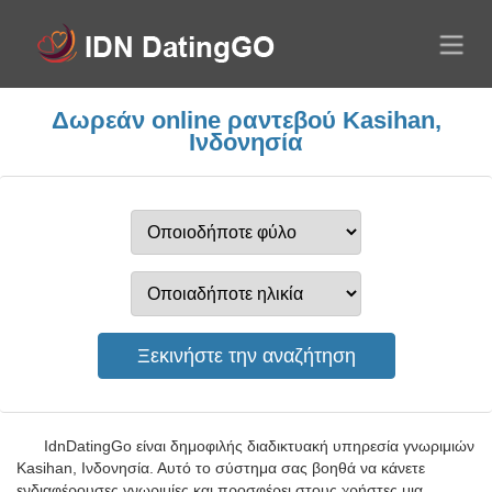
Δωρεάν online ραντεβού Kasihan,
Ινδονησία
IdnDatingGo είναι δημοφιλής διαδικτυακή υπηρεσία γνωριμιών
Kasihan, Ινδονησία. Αυτό το σύστημα σας βοηθά να κάνετε
ενδιαφέρουσες γνωριμίες και προσφέρει στους χρήστες μια