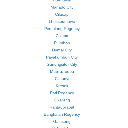
Ποντιάνακ
Manado City
Cilacap
Lhokseumawe
Pemalang Regency
Cikupa
Plumbon
Dumai City
Payakumbuh City
Gunungsitoli City
Μαρταπούρα
Cileunyi
Kresek
Pati Regency
Cikarang
Rantauprapat
Bangkalan Regency
Galesong