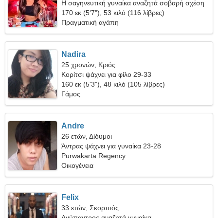
Η σαγηνευτική γυναίκα αναζητά σοβαρή σχέση
170 εκ (5'7"), 53 κιλό (116 λίβρες)
Πραγματική αγάπη
Nadira
25 χρονών, Κριός
Κορίτσι ψάχνει για φίλο 29-33
160 εκ (5'3"), 48 κιλό (105 λίβρες)
Γάμος
Andre
26 ετών, Δίδυμοι
Άντρας ψάχνει για γυναίκα 23-28
Purwakarta Regency
Οικογένεια
Felix
33 ετών, Σκορπιός
Ανύπαντρος αναζητά γυναίκα