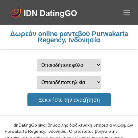
Δωρεάν online ραντεβού Purwakarta
Regency, Ινδονησία
IdnDatingGo είναι δημοφιλής διαδικτυακή υπηρεσία γνωριμιών
Purwakarta Regency, Ινδονησία. Ο ιστότοπος βοηθά στην
επικοινωνία με ενδιαφέροντες συμμετέχοντες και στην εύρεση