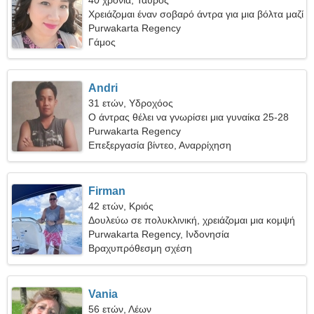
40 χρόνια, Ταύρος
Χρειάζομαι έναν σοβαρό άντρα για μια βόλτα μαζί
Purwakarta Regency
Γάμος
Andri
31 ετών, Υδροχόος
Ο άντρας θέλει να γνωρίσει μια γυναίκα 25-28
Purwakarta Regency
Επεξεργασία βίντεο, Αναρρίχηση
Firman
42 ετών, Κριός
Δουλεύω σε πολυκλινική, χρειάζομαι μια κομψή
γυναίκα
Purwakarta Regency, Ινδονησία
Βραχυπρόθεσμη σχέση
Vania
56 ετών, Λέων