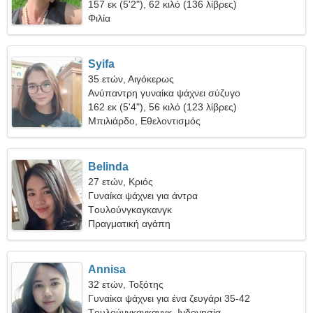
157 εκ (5'2"), 62 κιλό (136 λίβρες)
Φιλία
Syifa
35 ετών, Αιγόκερως
Ανύπαντρη γυναίκα ψάχνει σύζυγο
162 εκ (5'4"), 56 κιλό (123 λίβρες)
Μπιλιάρδο, Εθελοντισμός
Belinda
27 ετών, Κριός
Γυναίκα ψάχνει για άντρα
Tουλούνγκαγκανγκ
Πραγματική αγάπη
Annisa
32 ετών, Τοξότης
Γυναίκα ψάχνει για ένα ζευγάρι 35-42
Tουλούνγκαγκανγκ, Ινδονησία