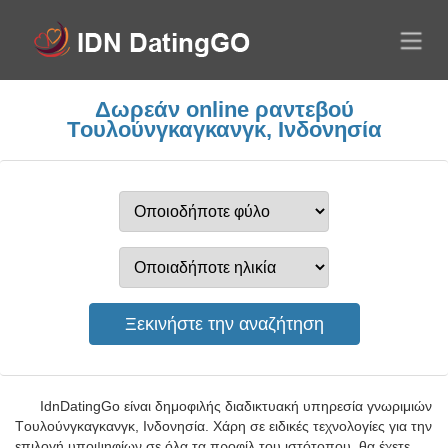
Δωρεάν online ραντεβού
Tουλούνγκαγκανγκ, Ινδονησία
IdnDatingGo είναι δημοφιλής διαδικτυακή υπηρεσία γνωριμιών
Tουλούνγκαγκανγκ, Ινδονησία. Χάρη σε ειδικές τεχνολογίες για την
επιλογή υποψηφίων σε όλα τα προφίλ του ιστότοπου, θα έχετε