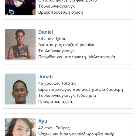
Ο τύπος ψάχνει για φίλη 25-30
Tουλούνγκαγκανγκ
Βραχυπρόθεσμη σχέση
Daniel
34 ετών, Ιχθύς
Ανύπαντρος αναζητά γυναίκα
Tουλούνγκαγκανγκ
Παιχνίδια για υπολογιστή, Μελισσοκομία
Jonah
46 χρονών, Τοξότης
Είμαι παραγωγός που αναζητώ μια δροσερή
γυναίκα
Tουλούνγκαγκανγκ, Ινδονησία
Πραγματική σχέση
Ayu
42 ετών, Ταύρος
Ψάχνω για έναν γενναιόδωρο φίλο σκιέρ