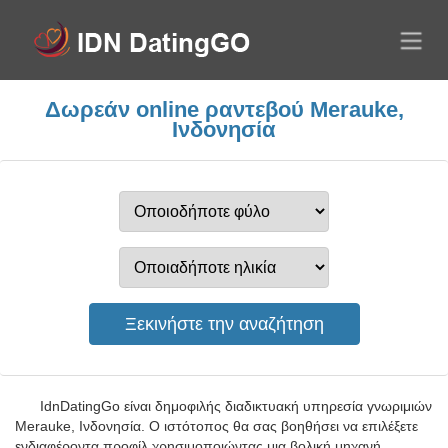
Δωρεάν online ραντεβού Merauke,
Ινδονησία
IdnDatingGo είναι δημοφιλής διαδικτυακή υπηρεσία γνωριμιών
Merauke, Ινδονησία. Ο ιστότοπος θα σας βοηθήσει να επιλέξετε
ενδιαφέροντα προφίλ χρησιμοποιώντας μια βολική μηχανή