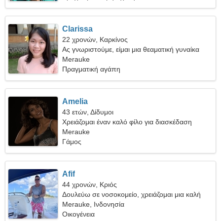
Clarissa
22 χρονών, Καρκίνος
Ας γνωριστούμε, είμαι μια θεαματική γυναίκα
Merauke
Πραγματική αγάπη
Amelia
43 ετών, Δίδυμοι
Χρειάζομαι έναν καλό φίλο για διασκέδαση
Merauke
Γάμος
Afif
44 χρονών, Κριός
Δουλεύω σε νοσοκομείο, χρειάζομαι μια καλή
γυναίκα
Merauke, Ινδονησία
Οικογένεια