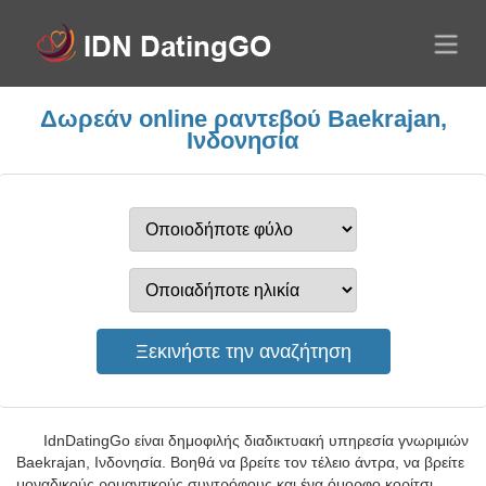
Δωρεάν online ραντεβού Baekrajan,
Ινδονησία
IdnDatingGo είναι δημοφιλής διαδικτυακή υπηρεσία γνωριμιών
Baekrajan, Ινδονησία. Βοηθά να βρείτε τον τέλειο άντρα, να βρείτε
μοναδικούς ρομαντικούς συντρόφους και ένα όμορφο κορίτσι