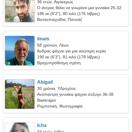
36 ετών, Αιγόκερως
Ο άντρας θέλει να γνωρίσει μια γυναίκα 25-32
186 εκ (6'2"), 80 κιλό (176 λίβρες)
Βιντεοπαιχνίδια, Πατινάζ
Imam
58 χρονών, Λέων
Άνδρας ψάχνει για μια ανώτερη κυρία
190 εκ (6'3"), 81 κιλό (178 λίβρες)
Βραχυπρόθεσμη σχέση
Abigail
30 χρόνια, Υδροχόος
Ανύπαντρη γυναίκα ψάχνει σύζυγο 36-38
Baekrajan
Ρομποτική, Φωτογραφία
Icha
34 ετών, Ιχθύς