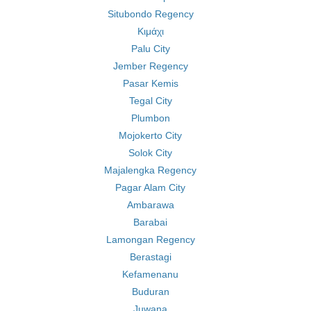
Situbondo Regency
Κιμάχι
Palu City
Jember Regency
Pasar Kemis
Tegal City
Plumbon
Mojokerto City
Solok City
Majalengka Regency
Pagar Alam City
Ambarawa
Barabai
Lamongan Regency
Berastagi
Kefamenanu
Buduran
Juwana