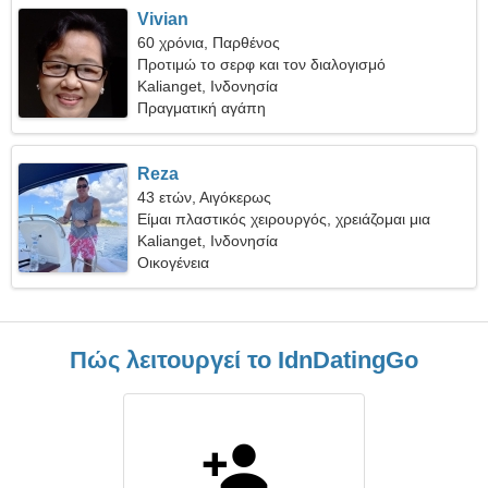
Vivian
60 χρόνια, Παρθένος
Προτιμώ το σερφ και τον διαλογισμό
Kalianget, Ινδονησία
Πραγματική αγάπη
Reza
43 ετών, Αιγόκερως
Είμαι πλαστικός χειρουργός, χρειάζομαι μια
ενεργητική γυναίκα
Kalianget, Ινδονησία
Οικογένεια
Πώς λειτουργεί το IdnDatingGo