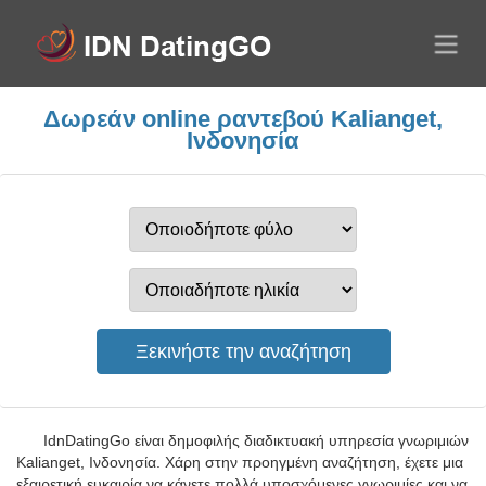
Δωρεάν online ραντεβού Kalianget,
Ινδονησία
IdnDatingGo είναι δημοφιλής διαδικτυακή υπηρεσία γνωριμιών
Kalianget, Ινδονησία. Χάρη στην προηγμένη αναζήτηση, έχετε μια
εξαιρετική ευκαιρία να κάνετε πολλά υποσχόμενες γνωριμίες και να