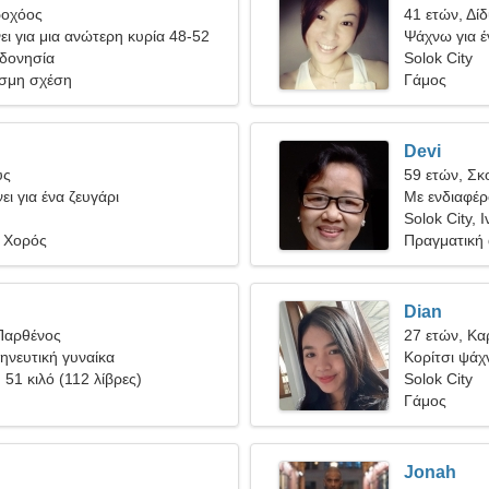
ροχόος
41 ετών, Δίδ
ι για μια ανώτερη κυρία 48-52
Ψάχνω για έ
νδονησία
Solok City
σμη σχέση
Γάμος
Devi
ύς
59 ετών, Σκ
ει για ένα ζευγάρι
Με ενδιαφέρο
Solok City, 
 Χορός
Πραγματική
Dian
Παρθένος
27 ετών, Κα
γηνευτική γυναίκα
Κορίτσι ψάχν
, 51 κιλό (112 λίβρες)
Solok City
Γάμος
Jonah