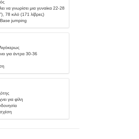
ιός
ει να γνωρίσει μια γυναίκα 22-28
"), 78 κιλό (171 λίβρες)
 Base jumping
Αιγόκερως
νει για άντρα 30-36
ση
ξότης
νει για φίλη
Ινδονησία
 σχέση