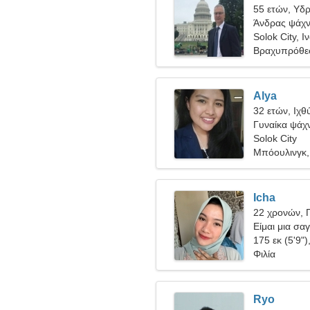
55 ετών, Υδ
Άνδρας ψάχνε
Solok City, Ι
Βραχυπρόθε
Alya
32 ετών, Ιχθ
Γυναίκα ψάχν
Solok City
Μπόουλινγκ,
Icha
22 χρονών, 
Είμαι μια σα
175 εκ (5'9")
Φιλία
Ryo