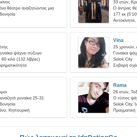
κίνος
33 ετών, Κρ
ένα θέατρο αναζητώντας μια
Ο άντρας θέλ
κα
νδονησία
177 εκ (5'10
Αυτοκίνητα,
Vina
ότης
25 χρονών, 
υναίκα ψάχνει σύζυγο
Γυναίκα ψάχ
, 60 κιλό (132 λίβρες)
Solok City
ιρηματικότητα
Σοβαρή σχέ
Rama
υμοι
26 ετών, Το
αναζητά γυναίκα 25-31
Ο τύπος ψάχ
νδονησία
Solok City, 
ιάνο, Κηπουρική
Πραγματική