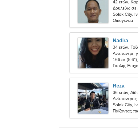
42 ετών, Καρ
Δουλεύω σε 
ωραία γυναί
Solok City, Ι
Οικογένεια
Nadira
34 ετών, Τοξ
Ανύπαντρη γ
166 εκ (5'6")
Γκολφ, Επιχε
Reza
36 ετών, Δίδ
Ανύπαντρος 
Solok City, Ι
Παίζοντας π