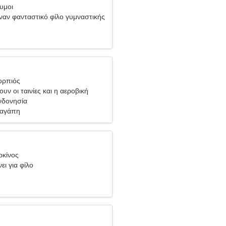
υμοι
ναν φανταστικό φίλο γυμναστικής
ορπιός
υν οι ταινίες και η αεροβική
Ινδονησία
 αγάπη
ρκίνος
ει για φίλο