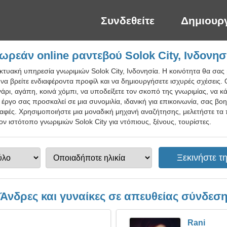
Συνδεθείτε
Δημιουρ
ωρεάν online ραντεβού Solok City, Ινδονησ
κτυακή υπηρεσία γνωριμιών Solok City, Ινδονησία. Η κοινότητα θα σας β
 να βρείτε ενδιαφέροντα προφίλ και να δημιουργήσετε ισχυρές σχέσεις.
άρι, αγάπη, κοινά χόμπι, να υποδείξετε τον σκοπό της γνωριμίας, να κά
 έργο σας προσκαλεί σε μια συνομιλία, ιδανική για επικοινωνία, σας βο
αφές. Χρησιμοποιήστε μια μοναδική μηχανή αναζήτησης, μελετήστε τα
ν ιστότοπο γνωριμιών Solok City για ντόπιους, ξένους, τουρίστες.
Άνδρες και γυναίκες σε απευθείας σύνδεσ
Rani