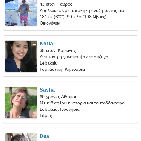
43 ετών, Ταύρος
Δουλεύω σε μια αποθήκη αναζητώντας μια
όμορφη γυναίκα
181 εκ (6'0"), 90 κιλό (198 λίβρες)
Οικογένεια
Kezia
35 ετών, Καρκίνος
Ανύπαντρη γυναίκα ψάχνει σύζυγο
Lebaksiu
Γυμναστική, Κηπουρική
Sasha
60 χρόνια, Δίδυμοι
Με ενδιαφέρει η ιστορία και το ποδόσφαιρο
Lebaksiu, Ινδονησία
Γάμος
Dea