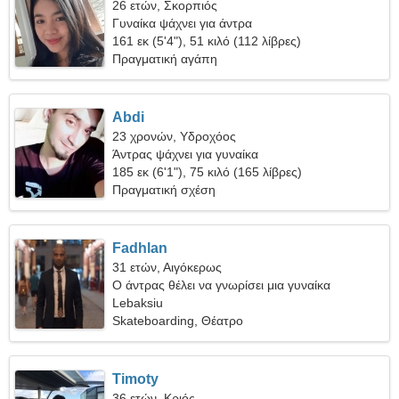
26 ετών, Σκορπιός
Γυναίκα ψάχνει για άντρα
161 εκ (5'4"), 51 κιλό (112 λίβρες)
Πραγματική αγάπη
Abdi
23 χρονών, Υδροχόος
Άντρας ψάχνει για γυναίκα
185 εκ (6'1"), 75 κιλό (165 λίβρες)
Πραγματική σχέση
Fadhlan
31 ετών, Αιγόκερως
Ο άντρας θέλει να γνωρίσει μια γυναίκα
Lebaksiu
Skateboarding, Θέατρο
Timoty
36 ετών, Κριός