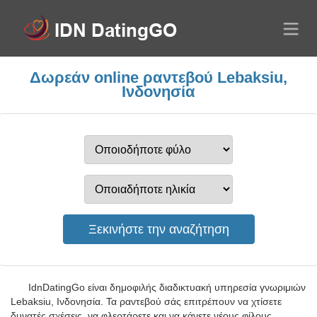
Δωρεάν online ραντεβού Lebaksiu,
Ινδονησία
IdnDatingGo είναι δημοφιλής διαδικτυακή υπηρεσία γνωριμιών
Lebaksiu, Ινδονησία. Τα ραντεβού σάς επιτρέπουν να χτίσετε
δυνατές σχέσεις, να φλερτάρετε και να κάνετε νέους φίλους.