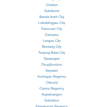
Cirebon
Sukabumi
Banda Aceh City
Lubuklinggau City
Pasuruan City
Ciampea
Langsa City
Bontang City
Tanjung Balai City
Sawangan
Πουρβοντάντι
Sepatan
Kuningan Regency
Cileunyi
Ciamis Regency
Arjawinangun
Dukuhturi
Pamekasan Regency