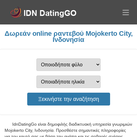
Δωρεάν online ραντεβού Mojokerto City,
Ινδονησία
IdnDatingGo είναι δημοφιλής διαδικτυακή υπηρεσία γνωριμιών
Mojokerto City, Ινδονησία. Προσθέστε σημαντικές πληροφορίες
για τον εαυτό σας με βάση την αγάπη και τις σοβαρές σχέσεις.