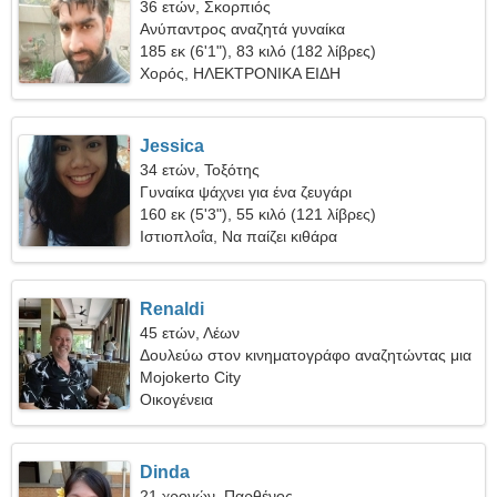
36 ετών, Σκορπιός
Ανύπαντρος αναζητά γυναίκα
185 εκ (6'1"), 83 κιλό (182 λίβρες)
Χορός, ΗΛΕΚΤΡΟΝΙΚΑ ΕΙΔΗ
Jessica
34 ετών, Τοξότης
Γυναίκα ψάχνει για ένα ζευγάρι
160 εκ (5'3"), 55 κιλό (121 λίβρες)
Ιστιοπλοΐα, Να παίζει κιθάρα
Renaldi
45 ετών, Λέων
Δουλεύω στον κινηματογράφο αναζητώντας μια
κομψή γυναίκα
Mojokerto City
Οικογένεια
Dinda
21 χρονών, Παρθένος