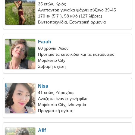
35 ετών, Κριός
Ανύπαντρη γυναίκα ψάχνει σύζυγο 39-45
170 εκ (5'7"), 58 κιλό (127 λίβρες)
Βιντεοπαιχνίδια, Εσωτερική αρμονία
Farah
60 χρόνια, Λέων
Προτιμώ τα κατοικίδια και τις καταδύσεις
Mojokerto City
Σοβαρή σχέση
Nisa
41 ετών, Υδροχόος
Αναζητώ έναν ευγενή φίλο
Mojokerto City, Ινδονησία
Πραγματική αγάπη
Afif