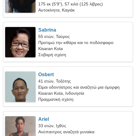
175 εκ (5'9"), 57 κιλό (125 λίβρες)
Αυτοκίνητα, Καγιάκ
Sabrina
55 ετών, Ταύρος
Προτιμώ την κιθάρα και το ποδόσφαιρο
Kisaran Kota
Σοβαρή σχέση
Osbert
41 ετών, Τοξότης
Είμαι οδοντίατρος και αναζητώ μια όμορφη
γυναίκα
Kisaran Kota, Ινδονησία
Πραγματική σχέση
Ariel
33 ετών, Ιχθύς
Ανύπαντρος αναζητά γυναίκα