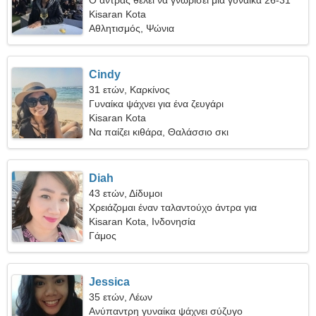
Ο άντρας θέλει να γνωρίσει μια γυναίκα 26-31
Kisaran Kota
Αθλητισμός, Ψώνια
Cindy
31 ετών, Καρκίνος
Γυναίκα ψάχνει για ένα ζευγάρι
Kisaran Kota
Να παίζει κιθάρα, Θαλάσσιο σκι
Diah
43 ετών, Δίδυμοι
Χρειάζομαι έναν ταλαντούχο άντρα για
διασκέδαση
Kisaran Kota, Ινδονησία
Γάμος
Jessica
35 ετών, Λέων
Ανύπαντρη γυναίκα ψάχνει σύζυγο