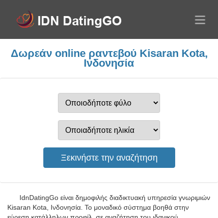
Δωρεάν online ραντεβού Kisaran Kota,
Ινδονησία
IdnDatingGo είναι δημοφιλής διαδικτυακή υπηρεσία γνωριμιών
Kisaran Kota, Ινδονησία. Το μοναδικό σύστημα βοηθά στην
εύρεση κατάλληλων προφίλ, σε αναζήτηση του ιδανικού