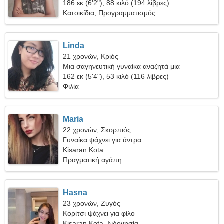
186 εκ (6'2"), 88 κιλό (194 λίβρες)
Κατοικίδια, Προγραμματισμός
Linda
21 χρονών, Κριός
Μια σαγηνευτική γυναίκα αναζητά μια
πραγματική σχέση
162 εκ (5'4"), 53 κιλό (116 λίβρες)
Φιλία
Maria
22 χρονών, Σκορπιός
Γυναίκα ψάχνει για άντρα
Kisaran Kota
Πραγματική αγάπη
Hasna
23 χρονών, Ζυγός
Κορίτσι ψάχνει για φίλο
Kisaran Kota, Ινδονησία