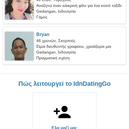
Αναζητώ έναν ειλικρινή φίλο για ένα κοινό ταξίδι
Gedangan, Ινδονησία
Γάμος
Bryan
46 χρονών, Σκορπιός
Είμαι διευθυντής γραφείου, χρειάζομαι μια
χαρούμενη γυναίκα
Gedangan, Ινδονησία
Πραγματική σχέση
Πώς λειτουργεί το IdnDatingGo
Ελα μαζί μας