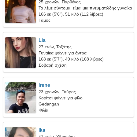
25 χρονών, Παρθένος
Τα λέμε σύντομα, είμαι μια πνευματώδης γυναίκα
166 εκ (5'6"), 51 κιλό (112 λίβρες)
Γάμος
Lia
27 ετών, Τοξότης
Γυναίκα ψάχνει για άντρα
168 εκ (5'7"), 49 κιλό (108 λίβρες)
Σοβαρή σχέση
Irene
23 χρονών, Ταύρος
Κορίτσι ψάχνει για φίλο
Gedangan
Φιλία
Ika
41 ετών, Υδροχόος