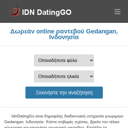
Δωρεάν online ραντεβού Gedangan,
Ινδονησία
IdnDatingGo είναι δημοφιλής διαδικτυακή υπηρεσία γνωριμιών
Gedangan, Ινδονησία. Χτίστε σοβαρές σχέσεις, βρείτε τον τέλειο
σύντροφο και κανονίστε ρομαντικά ραντεβού. Επιλέξτε τα