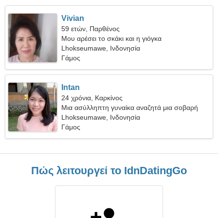
Vivian
59 ετών, Παρθένος
Μου αρέσει το σκάκι και η γιόγκα
Lhokseumawe, Ινδονησία
Γάμος
Intan
24 χρόνια, Καρκίνος
Μια ασύλληπτη γυναίκα αναζητά μια σοβαρή
σχέση
Lhokseumawe, Ινδονησία
Γάμος
Πώς λειτουργεί το IdnDatingGo