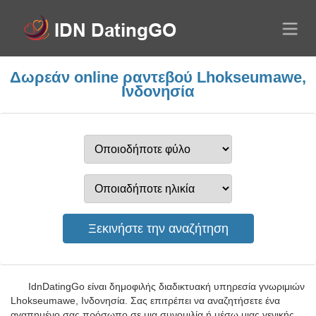
Δωρεάν online ραντεβού Lhokseumawe,
Ινδονησία
IdnDatingGo είναι δημοφιλής διαδικτυακή υπηρεσία γνωριμιών
Lhokseumawe, Ινδονησία. Σας επιτρέπει να αναζητήσετε ένα
αγαπημένο σας πρόσωπο σε μια συνομιλία ή μέσω μιας γενικής