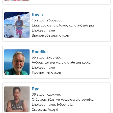
Kevin
45 ετών, Υδροχόος
Είμαι αναισθησιολόγος και αναζητώ μια
ελκυστική γυναίκα
Lhokseumawe
Βραχυπρόθεσμη σχέση
Randika
55 ετών, Σκορπιός
Άνδρας ψάχνει για μια ανώτερη κυρία
Lhokseumawe
Πραγματική σχέση
Ryo
36 ετών, Καρκίνος
Ο άντρας θέλει να γνωρίσει μια γυναίκα
Lhokseumawe, Ινδονησία
Σέρφινγκ, Ακεφιά