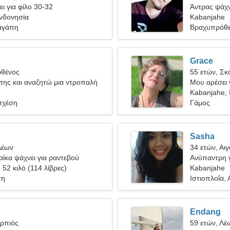
ει για φίλο 30-32
Άντρας ψάχν
Ινδονησία
Kabanjahe
αγάπη
Βραχυπρόθε
Grace
ρθένος
55 ετών, Σκ
ίτης και αναζητώ μια ντροπαλή
Μου αρέσει 
Kabanjahe, 
σχέση
Γάμος
Sasha
Λέων
34 ετών, Αι
ίκα ψάχνει για ραντεβού
Ανύπαντρη γ
, 52 κιλό (114 λίβρες)
Kabanjahe
ση
Ιστιοπλοΐα, 
Endang
ορπιός
59 ετών, Λέ