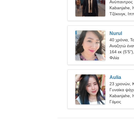
Ανύπαντρος 
Kabanjahe, 
Τζόκινγκ, Ιπ
Nurul
40 χρόνια, Τ
Αναζητώ έναν
164 εκ (5'5")
Φιλία
Aulia
23 χρονών, 
Γυναίκα ψάχν
Kabanjahe, 
Γάμος