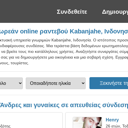
Συνδεθείτε
Δημιουρ
ωρεάν online ραντεβού Kabanjahe, Ινδονησ
ικτυακή υπηρεσία γνωριμιών Kabanjahe, Ινδονησία. Ο ιστότοπος προσκ
ν ενδιαφέρουσες συνδέσεις. Μια τεράστια βάση δεδομένων ερωτηματολο
ι να βρείτε τους πιο κατάλληλους χρήστες. Αναζητήστε συνεργάτες σύμφ
τό σας για να δημιουργήσετε μια οικογένεια και μια σοβαρή σχέση. Εγγρ
νους, τουρίστες.
Άνδρες και γυναίκες σε απευθείας σύνδεσ
Henry
οξότης
26 ετών, Το