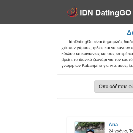
Δ
IdnDatingGo είναι δημοφιλής διαδ
χτίσουν γάμους, φιλίες και να κάνου
κύκλου επικοινωνίας και σας επιτρέπε
βρείτε το ιδανικό ζευγάρι για τον εαυ
γνωριμιών Kabanjahe για ντόπιους, ξέ
Ana
24 χρόνια, Τ