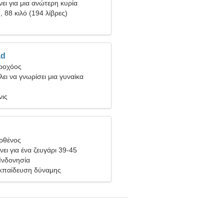
ει για μια ανώτερη κυρία
), 88 κιλό (194 λίβρες)
d
δροχόος
ει να γνωρίσει μια γυναίκα
νις
ρθένος
ει για ένα ζευγάρι 39-45
Ινδονησία
Εκπαίδευση δύναμης