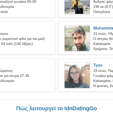
αναζητά γυναίκα 26-30
Άνδρας ψάχν
Ινδονησία
190 εκ (6'3"
πασία
Οικογένεια
Muhamma
αύρος
31 ετών, Υ
 ρομαντικό φίλο για σκι μαζί
Ο άντρας θέλ
, 62 κιλό (136 λίβρες)
Kabanjahe
Χρήματα, Τέ
Tyas
Καρκίνος
33 ετών, Πα
ει για άντρα 27-35
Γυναίκα ψάχν
Ινδονησία
Kabanjahe, 
Η φυσικη, 
Πώς λειτουργεί το IdnDatingGo