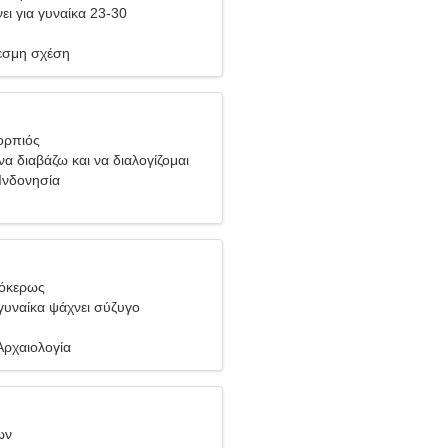
ει για γυναίκα 23-30
σμη σχέση
ορπιός
να διαβάζω και να διαλογίζομαι
Ινδονησία
γόκερως
υναίκα ψάχνει σύζυγο
Αρχαιολογία
ων