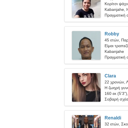
Κορίτσι ψάχν
Kabanjahe, 
Πραγματική 
Robby
45 ετών, Πα
Είμαι τραπεζ
γυναίκα
Kabanjahe
Πραγματική 
Clara
22 χρονών, 
Η ζωηρή γυνα
160 εκ (5'3")
Σοβαρή σχέ
Renaldi
32 ετών, Σκ