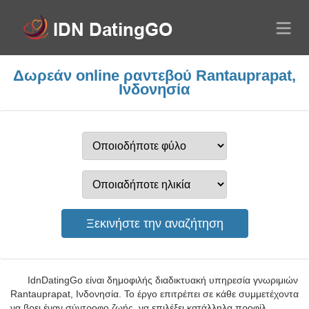
Δωρεάν online ραντεβού Rantauprapat,
Ινδονησία
IdnDatingGo είναι δημοφιλής διαδικτυακή υπηρεσία γνωριμιών
Rantauprapat, Ινδονησία. Το έργο επιτρέπει σε κάθε συμμετέχοντα
να βρει έναν σύντροφο ζωής, να επιλέξει κατάλληλα προφίλ