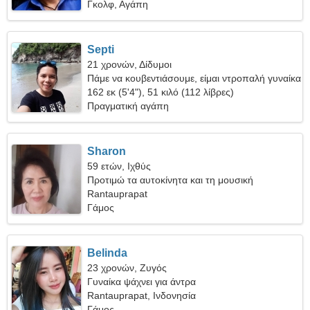
Γκολφ, Αγάπη
Septi
21 χρονών, Δίδυμοι
Πάμε να κουβεντιάσουμε, είμαι ντροπαλή γυναίκα
162 εκ (5'4"), 51 κιλό (112 λίβρες)
Πραγματική αγάπη
Sharon
59 ετών, Ιχθύς
Προτιμώ τα αυτοκίνητα και τη μουσική
Rantauprapat
Γάμος
Belinda
23 χρονών, Ζυγός
Γυναίκα ψάχνει για άντρα
Rantauprapat, Ινδονησία
Γάμος