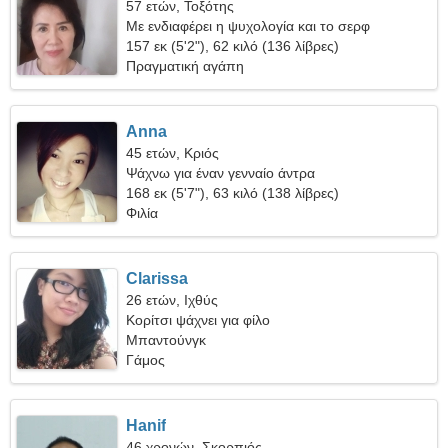
57 ετών, Τοξότης
Με ενδιαφέρει η ψυχολογία και το σερφ
157 εκ (5'2"), 62 κιλό (136 λίβρες)
Πραγματική αγάπη
Anna
45 ετών, Κριός
Ψάχνω για έναν γενναίο άντρα
168 εκ (5'7"), 63 κιλό (138 λίβρες)
Φιλία
Clarissa
26 ετών, Ιχθύς
Κορίτσι ψάχνει για φίλο
Μπαντούνγκ
Γάμος
Hanif
46 χρονών, Σκορπιός