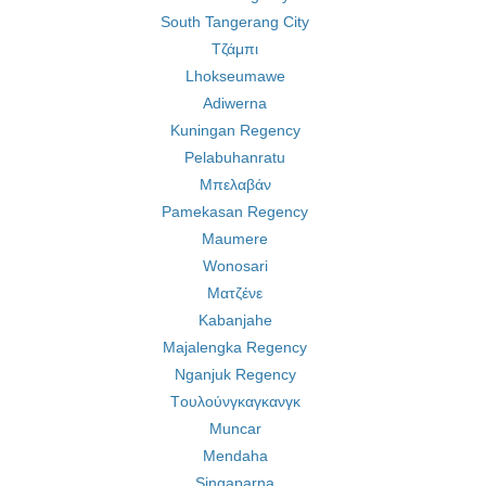
South Tangerang City
Τζάμπι
Lhokseumawe
Adiwerna
Kuningan Regency
Pelabuhanratu
Μπελαβάν
Pamekasan Regency
Maumere
Wonosari
Ματζένε
Kabanjahe
Majalengka Regency
Nganjuk Regency
Tουλούνγκαγκανγκ
Muncar
Mendaha
Singaparna