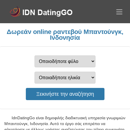
Δωρεάν online ραντεβού Μπαντούνγκ,
Ινδονησία
IdnDatingGo είναι δημοφιλής διαδικτυακή υπηρεσία γνωριμιών
Μπαντούνγκ, Ινδονησία. Αυτό το έργο σάς επιτρέπει να
φλερτάρετε με άλλους χρήστες αναζητώντας τον τέλειο συνεργάτη.