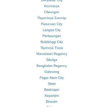
Denpasar City
Κούπανγκ
Cileungsir
Πεματάνγκ Σιαντάρ
Pasuruan City
Langsa City
Perbaungan
Bukittinggi City
Τέμπινγκ Τίνγκι
Manokwari Regency
Sibolga
Bangkalan Regency
Galesong
Pagar Alam City
Slawi
Baekrajan
Kepanjen
Bireuën