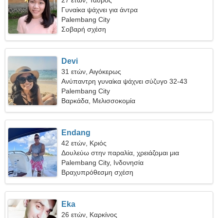
27 ετών, Ταύρος
Γυναίκα ψάχνει για άντρα
Palembang City
Σοβαρή σχέση
Devi
31 ετών, Αιγόκερως
Ανύπαντρη γυναίκα ψάχνει σύζυγο 32-43
Palembang City
Βαρκάδα, Μελισσοκομία
Endang
42 ετών, Κριός
Δουλεύω στην παραλία, χρειάζομαι μια
ονειροπόλα γυναίκα
Palembang City, Ινδονησία
Βραχυπρόθεσμη σχέση
Eka
26 ετών, Καρκίνος