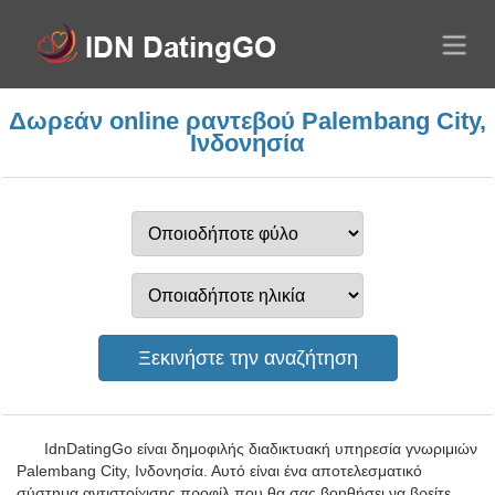
Δωρεάν online ραντεβού Palembang City,
Ινδονησία
IdnDatingGo είναι δημοφιλής διαδικτυακή υπηρεσία γνωριμιών
Palembang City, Ινδονησία. Αυτό είναι ένα αποτελεσματικό
σύστημα αντιστοίχισης προφίλ που θα σας βοηθήσει να βρείτε