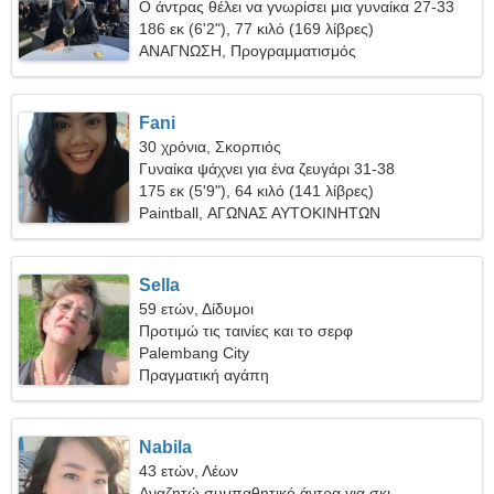
Ο άντρας θέλει να γνωρίσει μια γυναίκα 27-33
186 εκ (6'2"), 77 κιλό (169 λίβρες)
ΑΝΑΓΝΩΣΗ, Προγραμματισμός
Fani
30 χρόνια, Σκορπιός
Γυναίκα ψάχνει για ένα ζευγάρι 31-38
175 εκ (5'9"), 64 κιλό (141 λίβρες)
Paintball, ΑΓΩΝΑΣ ΑΥΤΟΚΙΝΗΤΩΝ
Sella
59 ετών, Δίδυμοι
Προτιμώ τις ταινίες και το σερφ
Palembang City
Πραγματική αγάπη
Nabila
43 ετών, Λέων
Αναζητώ συμπαθητικό άντρα για σκι