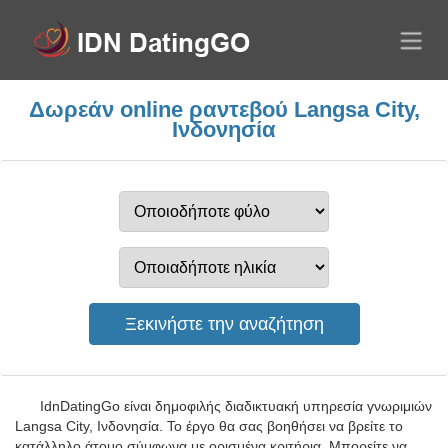
Δωρεάν online ραντεβού Langsa City,
Ινδονησία
IdnDatingGo είναι δημοφιλής διαδικτυακή υπηρεσία γνωριμιών
Langsa City, Ινδονησία. Το έργο θα σας βοηθήσει να βρείτε το
κατάλληλο άτομο σύμφωνα με ορισμένα κριτήρια. Μπορείτε να