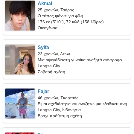
Akmal
25 χρονών, Ταύρος
Ο τύπος ψάχνει για φίλη
176 εκ (5'10"), 72 κιλό (158 λίβρες)
Οικογένεια
Syifa
23 χρονών, Λέων
Μια αψεγάδιαστη γυναίκα αναζητά σύντροφο
Langsa City
Σοβαρή σχέση
Fajar
46 χρονών, Σκορπιός
Είμαι σχεδιάστρια και αναζητώ μια εξειδικευμένη
γυναίκα
Langsa City, Ινδονησία
Βραχυπρόθεσμη σχέση