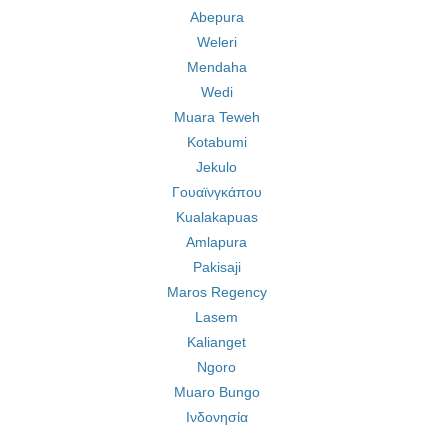
Abepura
Weleri
Mendaha
Wedi
Muara Teweh
Kotabumi
Jekulo
Γουαϊνγκάπου
Kualakapuas
Amlapura
Pakisaji
Maros Regency
Lasem
Kalianget
Ngoro
Muaro Bungo
Ινδονησία