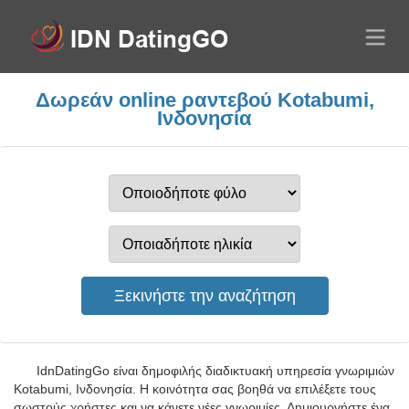
Δωρεάν online ραντεβού Kotabumi,
Ινδονησία
IdnDatingGo είναι δημοφιλής διαδικτυακή υπηρεσία γνωριμιών
Kotabumi, Ινδονησία. Η κοινότητα σας βοηθά να επιλέξετε τους
σωστούς χρήστες και να κάνετε νέες γνωριμίες. Δημιουργήστε ένα