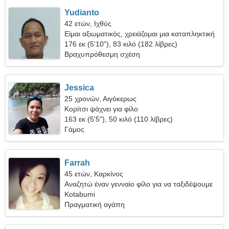
Yudianto
42 ετών, Ιχθύς
Είμαι αξιωματικός, χρειάζομαι μια καταπληκτική
γυναίκα
176 εκ (5'10"), 83 κιλό (182 λίβρες)
Βραχυπρόθεσμη σχέση
Jessica
25 χρονών, Αιγόκερως
Κορίτσι ψάχνει για φίλο
163 εκ (5'5"), 50 κιλό (110 λίβρες)
Γάμος
Farrah
45 ετών, Καρκίνος
Αναζητώ έναν γενναίο φίλο για να ταξιδέψουμε
μαζί
Kotabumi
Πραγματική αγάπη