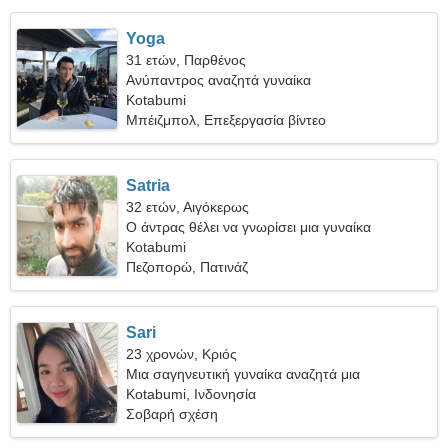
Yoga
31 ετών, Παρθένος
Ανύπαντρος αναζητά γυναίκα
Kotabumi
Μπέιζμπολ, Επεξεργασία βίντεο
Satria
32 ετών, Αιγόκερως
Ο άντρας θέλει να γνωρίσει μια γυναίκα
Kotabumi
Πεζοπορώ, Πατινάζ
Sari
23 χρονών, Κριός
Μια σαγηνευτική γυναίκα αναζητά μια
μακροχρόνια σχέση
Kotabumi, Ινδονησία
Σοβαρή σχέση