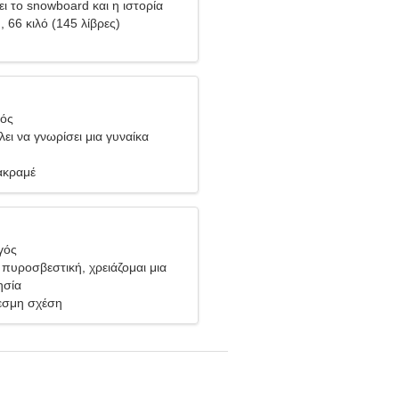
ει το snowboard και η ιστορία
), 66 κιλό (145 λίβρες)
ιός
ει να γνωρίσει μια γυναίκα
ακραμέ
γός
πυροσβεστική, χρειάζομαι μια
ή γυναίκα
ησία
σμη σχέση