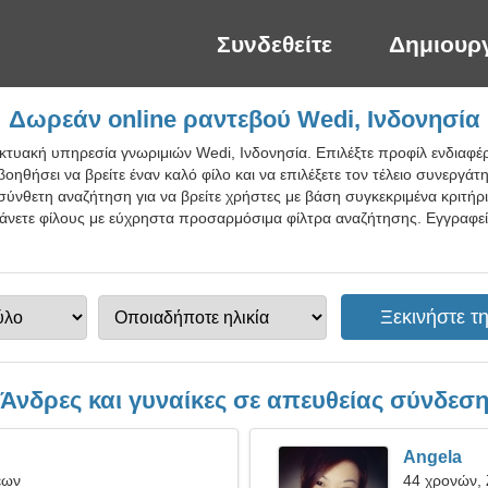
Συνδεθείτε
Δημιουρ
Δωρεάν online ραντεβού Wedi, Ινδονησία
ικτυακή υπηρεσία γνωριμιών Wedi, Ινδονησία. Επιλέξτε προφίλ ενδιαφέ
οηθήσει να βρείτε έναν καλό φίλο και να επιλέξετε τον τέλειο συνεργάτ
ύνθετη αναζήτηση για να βρείτε χρήστες με βάση συγκεκριμένα κριτήρι
 κάνετε φίλους με εύχρηστα προσαρμόσιμα φίλτρα αναζήτησης. Εγγραφε
Άνδρες και γυναίκες σε απευθείας σύνδεσ
Angela
έων
44 χρονών,