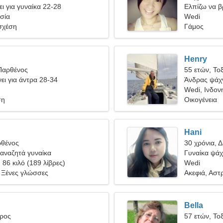
ι για γυναίκα 22-28
Ελπίζω να β
σία
Wedi
σχέση
Γάμος
Henry
Παρθένος
55 ετών, Το
ει για άντρα 28-34
Άνδρας ψάχν
Wedi, Ινδον
ση
Οικογένεια
Hani
ρθένος
30 χρόνια, Δ
αναζητά γυναίκα
Γυναίκα ψάχν
, 86 κιλό (189 λίβρες)
Wedi
 Ξένες γλώσσες
Ακεφιά, Αστ
Bella
ύρος
57 ετών, Το