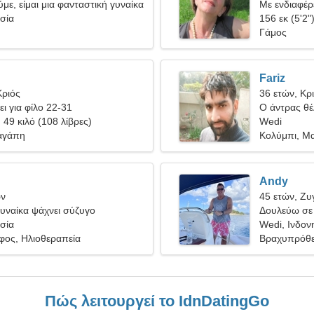
με, είμαι μια φανταστική γυναίκα
Με ενδιαφέρ
σία
156 εκ (5'2"
Γάμος
Fariz
Κριός
36 ετών, Κρ
ει για φίλο 22-31
Ο άντρας θέλ
, 49 κιλό (108 λίβρες)
Wedi
αγάπη
Κολύμπι, Μ
Andy
ων
45 ετών, Ζυ
υναίκα ψάχνει σύζυγο
Δουλεύω σε 
σία
καταπληκτικ
Wedi, Ινδον
φος, Ηλιοθεραπεία
Βραχυπρόθε
Πώς λειτουργεί το IdnDatingGo