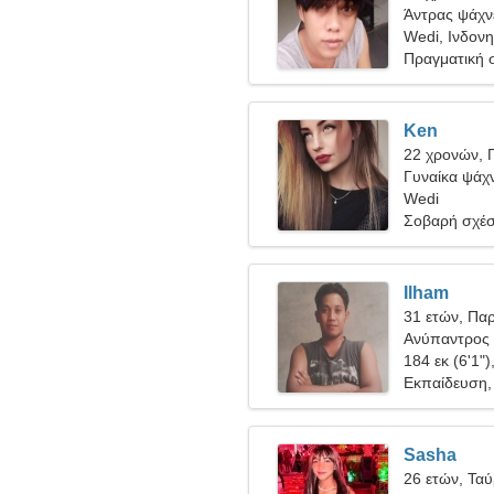
Άντρας ψάχνε
Wedi, Ινδονη
Πραγματική 
Ken
22 χρονών, 
Γυναίκα ψάχν
Wedi
Σοβαρή σχέ
Ilham
31 ετών, Πα
Ανύπαντρος 
184 εκ (6'1")
Εκπαίδευση,
Sasha
26 ετών, Τα