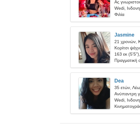
Ας γνωριστού
Wedi, Ινδονη
Φιλία
Jasmine
21 χρονών, 
Κορίτσι ψάχν
163 εκ (5'5")
Πραγματική 
Dea
35 ετών, Λέ
Ανύπαντρη γ
Wedi, Ινδονη
Κινηματογρά