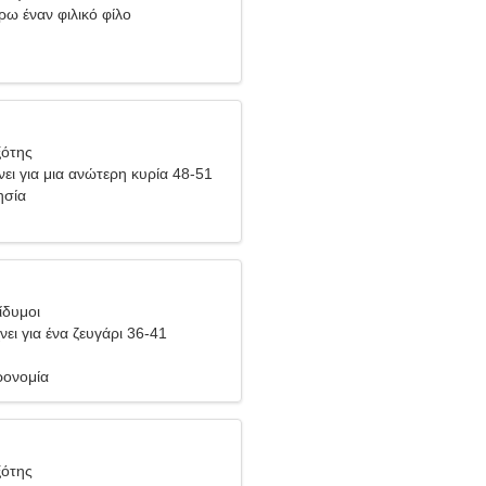
ρω έναν φιλικό φίλο
ξότης
ει για μια ανώτερη κυρία 48-51
ησία
ίδυμοι
ει για ένα ζευγάρι 36-41
ρονομία
ξότης