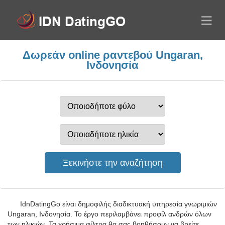
Δωρεάν online ραντεβού Ungaran,
Ινδονησία
IdnDatingGo είναι δημοφιλής διαδικτυακή υπηρεσία γνωριμιών
Ungaran, Ινδονησία. Το έργο περιλαμβάνει προφίλ ανδρών όλων
των ηλικιών. Τα χρήσιμα φίλτρα θα σας βοηθήσουν να βρείτε