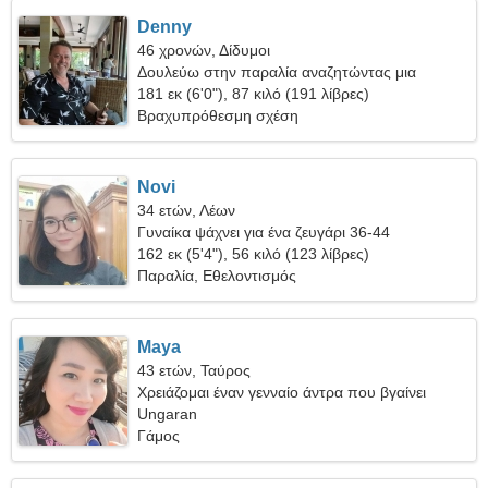
Denny
46 χρονών, Δίδυμοι
Δουλεύω στην παραλία αναζητώντας μια
χαριτωμένη γυναίκα
181 εκ (6'0"), 87 κιλό (191 λίβρες)
Βραχυπρόθεσμη σχέση
Novi
34 ετών, Λέων
Γυναίκα ψάχνει για ένα ζευγάρι 36-44
162 εκ (5'4"), 56 κιλό (123 λίβρες)
Παραλία, Εθελοντισμός
Maya
43 ετών, Ταύρος
Χρειάζομαι έναν γενναίο άντρα που βγαίνει
Ungaran
Γάμος