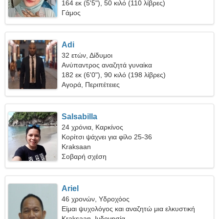
164 εκ (5'5"), 50 κιλό (110 λίβρες)
Γάμος
Adi
32 ετών, Δίδυμοι
Ανύπαντρος αναζητά γυναίκα
182 εκ (6'0"), 90 κιλό (198 λίβρες)
Αγορά, Περιπέτειες
Salsabilla
24 χρόνια, Καρκίνος
Κορίτσι ψάχνει για φίλο 25-36
Kraksaan
Σοβαρή σχέση
Ariel
46 χρονών, Υδροχόος
Είμαι ψυχολόγος και αναζητώ μια ελκυστική
γυναίκα
Kraksaan, Ινδονησία