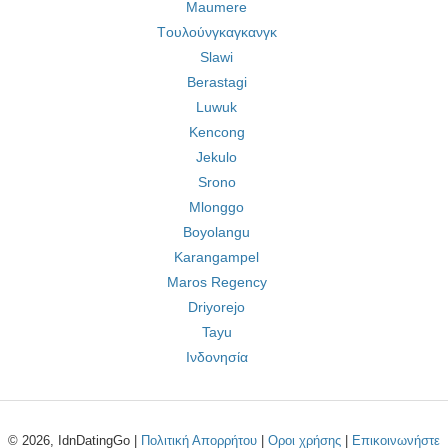
Maumere
Tουλούνγκαγκανγκ
Slawi
Berastagi
Luwuk
Kencong
Jekulo
Srono
Mlonggo
Boyolangu
Karangampel
Maros Regency
Driyorejo
Tayu
Ινδονησία
© 2026, IdnDatingGo |
Πολιτική Απορρήτου
|
Οροι χρήσης
|
Επικοινωνήστε