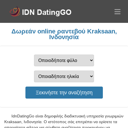
Δωρεάν online ραντεβού Kraksaan,
Ινδονησία
IdnDatingGo είναι δημοφιλής διαδικτυακή υπηρεσία γνωριμιών
Kraksaan, Ινδονησία. Ο ιστότοπος σάς επιτρέπει να ορίσετε τα
απαραίτητα φίλτρα για σύνθετη αναζήτηση προκειμένου να