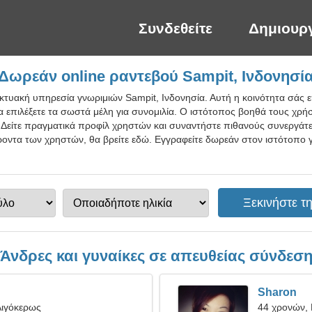
Συνδεθείτε
Δημιουρ
Δωρεάν online ραντεβού Sampit, Ινδονησί
ικτυακή υπηρεσία γνωριμιών Sampit, Ινδονησία. Αυτή η κοινότητα σάς 
 επιλέξετε τα σωστά μέλη για συνομιλία. Ο ιστότοπος βοηθά τους χρήσ
Δείτε πραγματικά προφίλ χρηστών και συναντήστε πιθανούς συνεργάτες.
οντα των χρηστών, θα βρείτε εδώ. Εγγραφείτε δωρεάν στον ιστότοπο γ
Άνδρες και γυναίκες σε απευθείας σύνδεσ
Sharon
Αιγόκερως
44 χρονών,