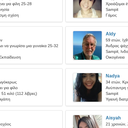
ει για φίλη 25-28
Χρειάζομαι έ
νησία
ρομαντισμό
Sampit
σμη σχέση
Γάμος
Aldy
ων
59 ετών, Ιχ
ει να γνωρίσει μια γυναίκα 25-32
Άνδρας ψάχν
Sampit, Ινδ
 Εκπαίδευση
Οικογένεια
Nadya
Αιγόκερως
34 ετών, Κρ
ι για φίλο
Ανύπαντρη γ
, 51 κιλό (112 λίβρες)
Sampit
αγάπη
Υγιεινή διατ
Aisyah
ροχόος
21 χρονών,