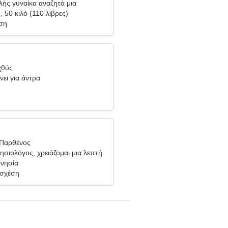
ελής γυναίκα αναζητά μια
 σχέση
), 50 κιλό (110 λίβρες)
ση
χθύς
νει για άντρα
 Παρθένος
ησιολόγος, χρειάζομαι μια λεπτή
ονησία
 σχέση