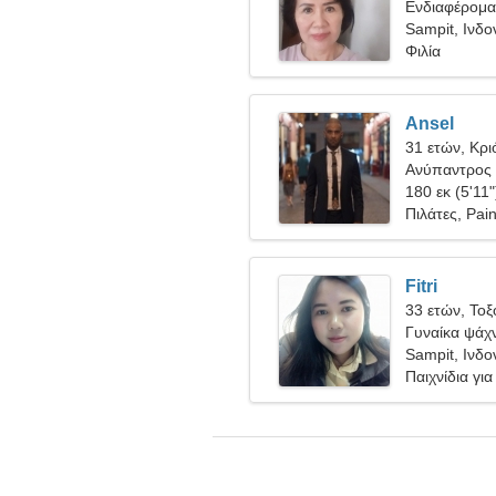
Ενδιαφέρομαι
Sampit, Ινδο
Φιλία
Ansel
31 ετών, Κρι
Ανύπαντρος 
180 εκ (5'11"
Πιλάτες, Pain
Fitri
33 ετών, Τοξ
Γυναίκα ψάχν
Sampit, Ινδο
Παιχνίδια γι