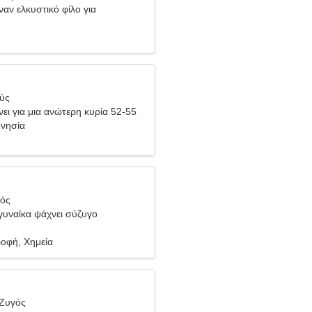
ναν ελκυστικό φίλο για
θύς
ει για μια ανώτερη κυρία 52-55
ονησία
ιός
υναίκα ψάχνει σύζυγο
ροφή, Χημεία
 Ζυγός