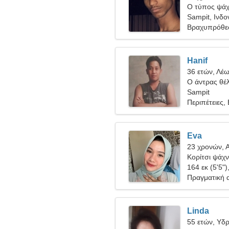
Ο τύπος ψάχν
Sampit, Ινδο
Βραχυπρόθε
Hanif
36 ετών, Λέ
Ο άντρας θέλ
Sampit
Περιπέτειες,
Eva
23 χρονών, 
Κορίτσι ψάχνε
164 εκ (5'5")
Πραγματική 
Linda
55 ετών, Υδ