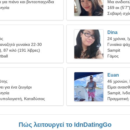
 για πιάνο και βιντεοπαιχνίδια
Μια ανιδιοτ
νησία
παθιασμένη
169 εκ (5'7"
Σοβαρή σχέ
Dina
ός
24 χρόνια, Ι
αναζητά γυναίκα 22-30
Γυναίκα ψάχ
), 87 κιλό (191 λίβρες)
Sampit
tball
Γάμος
Euan
ότης
46 χρονών,
ει για ένα ζευγάρι
Είμαι αναισθ
νησία
γυναίκα
Sampit, Ινδ
α υπολογιστή, Καταδύσεις
Πραγματική
Πώς λειτουργεί το IdnDatingGo