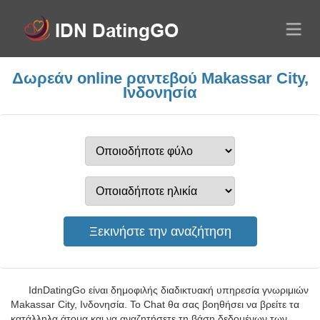
Δωρεάν online ραντεβού Makassar City,
Ινδονησία
IdnDatingGo είναι δημοφιλής διαδικτυακή υπηρεσία γνωριμιών
Makassar City, Ινδονησία. Το Chat θα σας βοηθήσει να βρείτε τα
κατάλληλα άτομα και να αναζητήσετε τη βάση δεδομένων των