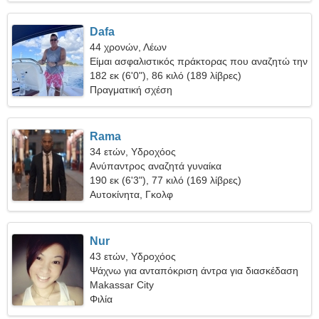
Dafa
44 χρονών, Λέων
Είμαι ασφαλιστικός πράκτορας που αναζητώ την
τέλεια γυναίκα
182 εκ (6'0"), 86 κιλό (189 λίβρες)
Πραγματική σχέση
Rama
34 ετών, Υδροχόος
Ανύπαντρος αναζητά γυναίκα
190 εκ (6'3"), 77 κιλό (169 λίβρες)
Αυτοκίνητα, Γκολφ
Nur
43 ετών, Υδροχόος
Ψάχνω για ανταπόκριση άντρα για διασκέδαση
Makassar City
Φιλία